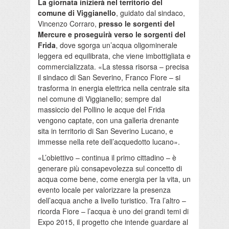
La giornata inizierà nel territorio del
comune di Viggianello
, guidato dal sindaco,
Vincenzo Corraro,
presso le sorgenti del
Mercure e proseguirà verso le sorgenti del
Frida
, dove sgorga un’acqua oligominerale
leggera ed equilibrata, che viene imbottigliata e
commercializzata. «La stessa risorsa – precisa
il sindaco di San Severino, Franco Fiore – si
trasforma in energia elettrica nella centrale sita
nel comune di Viggianello; sempre dal
massiccio del Pollino le acque del Frida
vengono captate, con una galleria drenante
sita in territorio di San Severino Lucano, e
immesse nella rete dell’acquedotto lucano».
«L’obiettivo – continua il primo cittadino – è
generare più consapevolezza sul concetto di
acqua come bene, come energia per la vita, un
evento locale per valorizzare la presenza
dell’acqua anche a livello turistico. Tra l’altro –
ricorda Fiore – l’acqua è uno dei grandi temi di
Expo 2015, il progetto che intende guardare al