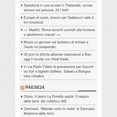
Sparatoria in una scuola in Thailandia, uccise
almeno sei persone, 22 i feriti
Europei di nuoto, bronzo per Taddeucci nella 3
km knockout
++ Madrid, 'Roma revochi controlli alle frontiere
o adotteremo misure' ++
Muore un giovane nel tentativo di entrare a
Ceuta col parapendio
35 anni fa 20mila albanesi sbarcarono a Bari,
oggi il ricordo con Kledi Kadiu
In via Paolo Fabbri la processione per Guccini
tra fiori e biglietti d'affetto. Sabato a Bologna
lutto cittadino
PAESE24
Oriolo. Il teatro La Portella ospita “Il respiro
della terra” del collettivo 365
Cerchiara. “Melodie sotto le stelle” al Santuario
Madonna delle Armi