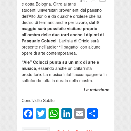
e dotta Bologna. Oltre ai tanti
studenti universitari provenienti dal paesino
dell’Alto Jonio e da qualche oriolese che ha
deciso di fermarsi anche per lavoro,
dal 9
maggio sarà possibile visitare proprio
all’ombra delle due torri anche i dipinti di
Pasquale Colucci
. L’artista di Oriolo sarà
presente nell’atelier “Il bagatto” con alcune
opere di arte contemporanea.
“Ale” Colucci punta su un mix di arte e
musica
, essendo anche un chitarrista
produttore. La musica infatti accompagnerà in
sottofondo tutta la durata della mostra.
La redazione
Condividilo Subito
Facebook
Twitter
WhatsApp
LinkedIn
Email
Condividi