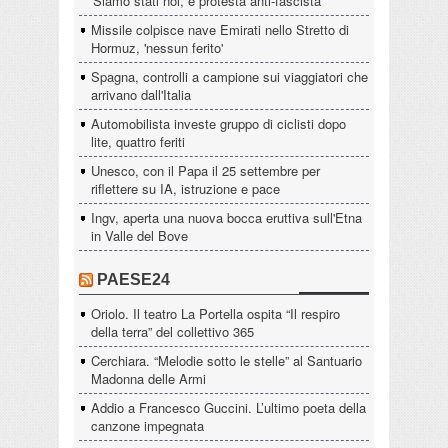
'Siamo stati noi, è protesta anti-fascista
Missile colpisce nave Emirati nello Stretto di
Hormuz, 'nessun ferito'
Spagna, controlli a campione sui viaggiatori che
arrivano dall'Italia
Automobilista investe gruppo di ciclisti dopo
lite, quattro feriti
Unesco, con il Papa il 25 settembre per
riflettere su IA, istruzione e pace
Ingv, aperta una nuova bocca eruttiva sull'Etna
in Valle del Bove
PAESE24
Oriolo. Il teatro La Portella ospita “Il respiro
della terra” del collettivo 365
Cerchiara. “Melodie sotto le stelle” al Santuario
Madonna delle Armi
Addio a Francesco Guccini. L’ultimo poeta della
canzone impegnata