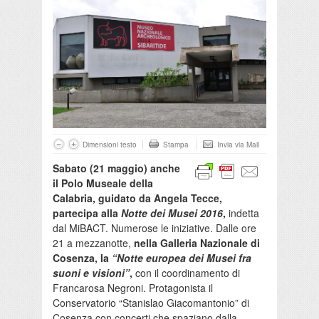
Dimensioni testo
Stampa
Invia via Mail
Sabato (21 maggio) anche
il Polo Museale della
Calabria, guidato da Angela Tecce,
partecipa alla
Notte dei Musei 2016
,
indetta
dal MiBACT. Numerose le iniziative. Dalle ore
21 a mezzanotte,
nella Galleria Nazionale di
Cosenza, la
“Notte europea dei Musei fra
suoni e visioni”
,
con il coordinamento di
Francarosa Negroni. Protagonista il
Conservatorio “Stanislao Giacomantonio” di
Cosenza con concerti che spaziano dalla