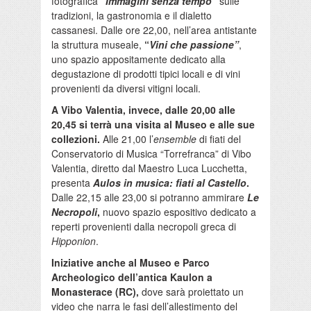
fotografica
“
Immagini senza tempo”
sulle
tradizioni, la gastronomia e il dialetto
cassanesi. Dalle ore 22,00, nell’area antistante
la struttura museale,
“
Vini che passione”
,
uno spazio appositamente dedicato alla
degustazione di prodotti tipici locali e di vini
provenienti da diversi vitigni locali.
A Vibo Valentia, invece, dalle 20,00 alle
20,45 si terrà una visita al Museo e alle sue
collezioni.
Alle 21,00 l’
ensemble
di fiati del
Conservatorio di Musica “Torrefranca” di Vibo
Valentia, diretto dal Maestro Luca Lucchetta,
presenta
Aulos in musica: fiati al Castello
.
Dalle 22,15 alle 23,00 si potranno ammirare
Le
Necropoli
,
nuovo spazio espositivo dedicato a
reperti provenienti dalla necropoli greca di
Hipponion
.
Iniziative anche al Museo e Parco
Archeologico dell’antica Kaulon a
Monasterace (RC),
dove sarà proiettato un
video che narra le fasi dell’allestimento del