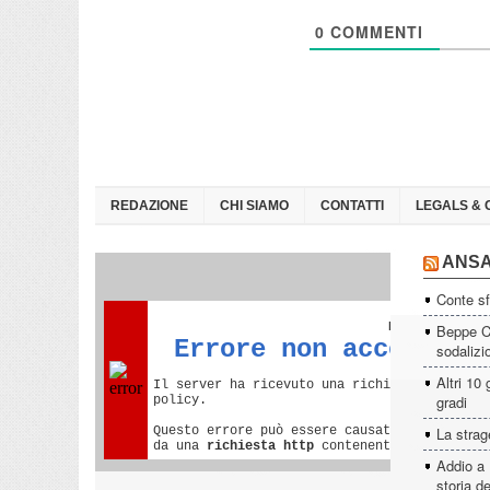
0
COMMENTI
REDAZIONE
CHI SIAMO
CONTATTI
LEGALS & 
ANS
Conte sf
Beppe Ca
sodalizi
Altri 10 
gradi
La strage
Addio a 
storia d