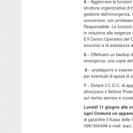
4
– Aggiornare le funzioni
struttura organizzativa di b
gestione dell’emergenza. C
concorrono, con profession
Responsabile. Le funzioni 
in relazione alle esigenze
E’il Centro Operativo del 
soccorso e di assistenza a
5
– Effettuare un backup d
emergenza, una copia dell
6
– predisporre e inseri
per eventuali di spesa di
7
– Dotare il C.O.C. di app
attrezzano il Settore Prote
sul rischio sismico e cons
Lunedì 11 giugno alle or
ogni Comune un apparat
di garantire il flusso delle
0981500498 e-mail: avpc.t