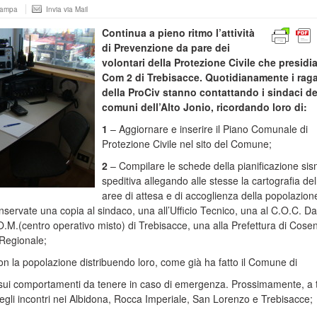
tampa
Invia via Mail
Continua a pieno ritmo l’attività
di Prevenzione da pare dei
volontari della Protezione Civile che presidia
Com 2 di Trebisacce. Quotidianamente i raga
della ProCiv stanno contattando i sindaci de
comuni dell’Alto Jonio, ricordando loro di:
1
– Aggiornare e inserire il Piano Comunale di
Protezione Civile nel sito del Comune;
2
– Compilare le schede della pianificazione sis
speditiva allegando alle stesse la cartografia del
aree di attesa e di accoglienza della popolazion
servate una copia al sindaco, una all’Ufficio Tecnico, una al C.O.C. Da
O.M.(centro operativo misto) di Trebisacce, una alla Prefettura di Cose
 Regionale;
on la popolazione distribuendo loro, come già ha fatto il Comune di
o sui comportamenti da tenere in caso di emergenza. Prossimamente, a 
egli incontri nei Albidona, Rocca Imperiale, San Lorenzo e Trebisacce;