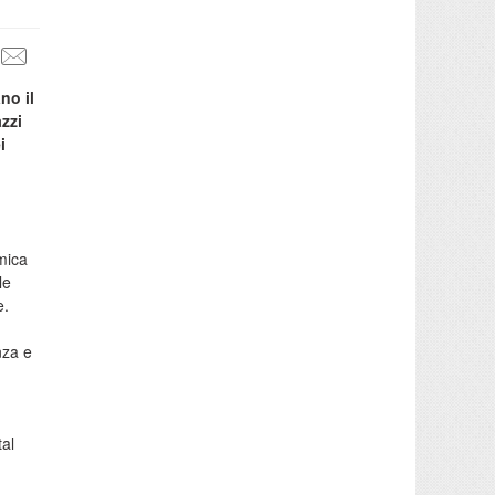
no il
zzi
i
mica
le
e.
nza e
tal