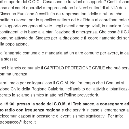
 di supporto del C.O.C. Cosa sono le funzioni di supporto? Costituiscon
ase dei centri operativi e rappresentano i diversi settori di attività della
iascuna Funzione è costituita da rappresentanti delle strutture che
alità e risorse, per lo specifico settore ed è affidata al coordinamento 
di supporto vengono attivate, negli eventi emergenziali, in maniera fless
 contingenti e in base alla pianificazione di emergenza. Che cosa è il C
Comune attivato dal Sindaco per la direzione e il coordinamento dei serv
lla popolazione.
ell’anagrafe comunale e mandarla ad un altro comune per avere, in ca
a stessa;
re nel bilancio comunale il CAPITOLO PROTEZIONE CIVILE che può serv
 somma urgenza;
arati radio per collegarsi con il C.O.M. Nel frattempo che i Comuni si
zione Civile della Regione Calabria, nell’ambito dell’attività di pianificaz
iderato lo sciame sismico in atto nel Pollino provvederà,
e 15:30, presso la sede del C.O.M. di Trebisacce, a consegnare a
o radio con frequenza regionale
che servirà in caso si emergenza al
 telecomunicazioni in occasione di eventi sismici significativi. Per info:
rebisacce@libero.it