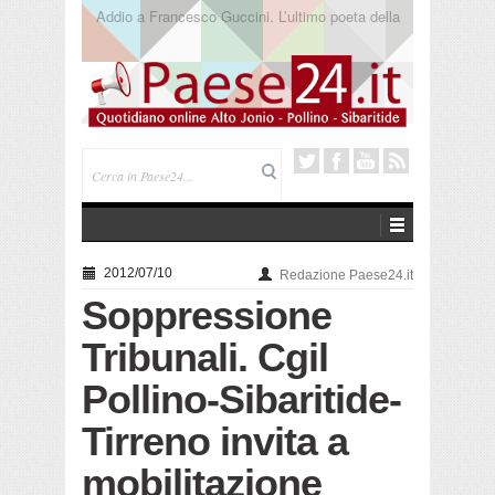
Saracena. Presentato “America”, il romanzo di Luigi
Pandolfi che racconta l’emigrazione
2012/07/10
Redazione Paese24.it
Soppressione
Tribunali. Cgil
Pollino-Sibaritide-
Tirreno invita a
mobilitazione