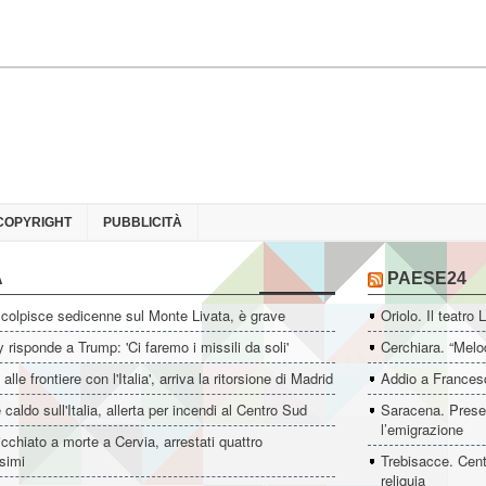
COPYRIGHT
PUBBLICITÀ
A
PAESE24
colpisce sedicenne sul Monte Livata, è grave
Oriolo. Il teatro 
 risponde a Trump: 'Ci faremo i missili da soli'
Cerchiara. “Melo
i alle frontiere con l'Italia', arriva la ritorsione di Madrid
Addio a Francesc
 caldo sull'Italia, allerta per incendi al Centro Sud
Saracena. Presen
l’emigrazione
icchiato a morte a Cervia, arrestati quattro
simi
Trebisacce. Cent
reliquia