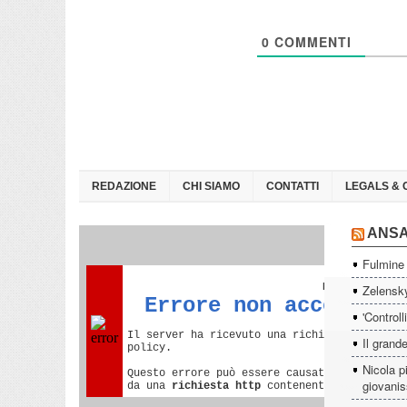
0
COMMENTI
REDAZIONE
CHI SIAMO
CONTATTI
LEGALS & 
ANS
Fulmine 
Zelensky
'Controll
Il grande
Nicola p
giovanis