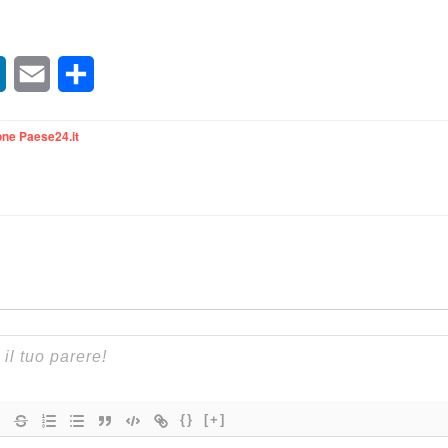
sApp
LinkedIn
Email
Condividi
ne Paese24.it
{}
[+]