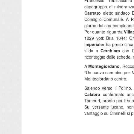
Francesco Trebisacce 
capogruppo di minoranza
Carretto
eletto sindaco 
Consiglio Comunale. A
R
giorno del suo compleanno
Per quanto riguarda
Villa
1229 voti; Bria 1044; 
Imperiale:
ha preso circa
sfida a
Cerchiara
con l’
riconteggio delle schede, 
A
Montegiordano
, Rocco
“Un nuovo cammino per Mont
Montegiordano centro.
Salendo verso il Pollino
Calabro
confermato anc
Tamburi, pronto per il su
Sul versante lucano, no
vantaggio su Ciminelli si