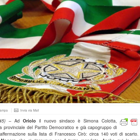
tampa
Invia via Mail
45)
– Ad
Oriolo
il nuovo sindaco è Simona Colotta,
a provinciale del Partito Democratico e già capogruppo di
ffermazione sulla lista di Francesco Cirò: circa 140 voti di scarto