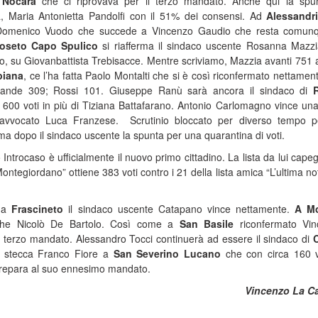
a
Nocara
che ci riprovava per il terzo mandato. Anche qui la spu
, Maria Antonietta Pandolfi con il 51% dei consensi. Ad
Alessandri
Domenico Vuodo che succede a Vincenzo Gaudio che resta comunq
oseto Capo Spulico
si riafferma il sindaco uscente Rosanna Mazzi
, su Giovanbattista Trebisacce. Mentre scriviamo, Mazzia avanti 751 
piana
, ce l’ha fatta Paolo Montalti che si è così riconfermato nettamen
Grande 309; Rossi 101. Giuseppe Ranù sarà ancora il sindaco di
 600 voti in più di Tiziana Battafarano. Antonio Carlomagno vince una
avvocato Luca Franzese. Scrutinio bloccato per diverso tempo p
ma dopo il sindaco uscente la spunta per una quarantina di voti.
 Introcaso è ufficialmente il nuovo primo cittadino. La lista da lui capeg
egiordano” ottiene 383 voti contro i 21 della lista amica “L’ultima not
, a
Frascineto
il sindaco uscente Catapano vince nettamente.
A M
he Nicolò De Bartolo. Così come a
San Basile
riconfermato Vin
o terzo mandato. Alessandro Tocci continuerà ad essere il sindaco di
C
n stecca Franco Fiore a
San Severino Lucano
che con circa 160 v
 prepara al suo ennesimo mandato.
Vincenzo La C