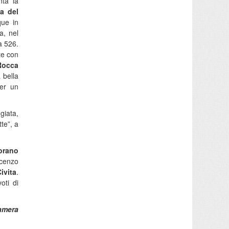
nta la
a del
ue in
a, nel
a 526.
te con
Rocca
 bella
er un
giata,
te”, a
orano
cenzo
ivita
.
oti di
amera