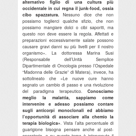
alternativo figlio di una cultura più
occidentale in cui regna il junk-food, ossia
cibo spazzatura.
Nessuno dice che non
possiamo toglierci qualche sfizio, che non
possiamo mangiare dolci o cibi saporiti, ma
questo non deve essere la regola. Affettati e
preparazioni eccessivamente salate possono
causare gravi danni su più livelli per il nostro
organismo». La dottoressa Marina Susi
(Responsabile dell’Unità Semplice
Dipartimentale di Oncologia presso l’Ospedale
“Madonna delle Grazie” di Matera), invece, ha
sottolineato che «Le nuove cure hanno
segnato un cambio di passo e una rivoluzione
del paradigma terapeutico.
Conosciamo
meglio la malattia, sappiamo come
intervenire e adesso possiamo contare
sugli anticorpi monoclonali ed abbiamo
l’opportunità di associare alla chemio la
terapia biologica»
. Vista l’alta percentuale di
guarigione bisogna pensare anche al post-
operatorio, e su questo tema è intervenuta il