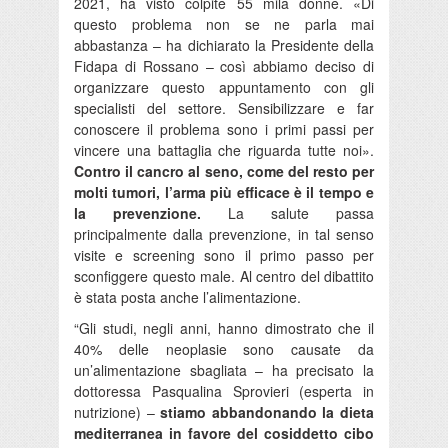
2021, ha visto colpite 55 mila donne. «Di
questo problema non se ne parla mai
abbastanza – ha dichiarato la Presidente della
Fidapa di Rossano – così abbiamo deciso di
organizzare questo appuntamento con gli
specialisti del settore. Sensibilizzare e far
conoscere il problema sono i primi passi per
vincere una battaglia che riguarda tutte noi».
Contro il cancro al seno, come del resto per
molti tumori, l’arma più efficace è il tempo e
la prevenzione.
La salute passa
principalmente dalla prevenzione, in tal senso
visite e screening sono il primo passo per
sconfiggere questo male. Al centro del dibattito
è stata posta anche l’alimentazione.
“Gli studi, negli anni, hanno dimostrato che il
40% delle neoplasie sono causate da
un’alimentazione sbagliata – ha precisato la
dottoressa Pasqualina Sprovieri (esperta in
nutrizione) –
stiamo abbandonando la dieta
mediterranea in favore del cosiddetto cibo