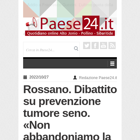
Saracena. Presentato “America”, il romanzo di Luigi
Pandolfi che racconta l’emigrazione
2022/10/27
Redazione Paese24.it
Rossano. Dibattito
su prevenzione
tumore seno.
«Non
abbandoniamo la