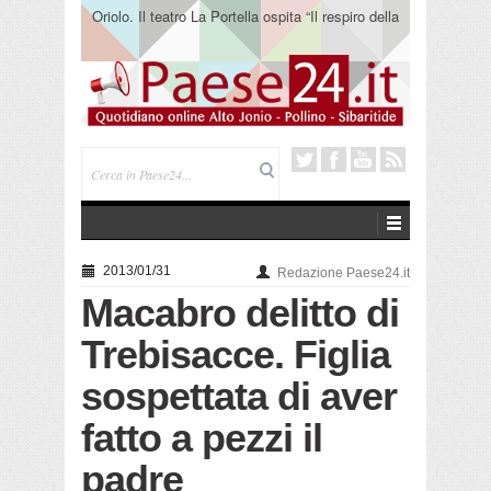
Oriolo. Il teatro La Portella ospita “Il respiro della
terra” del collettivo 365
2013/01/31
Redazione Paese24.it
Macabro delitto di
Trebisacce. Figlia
sospettata di aver
fatto a pezzi il
padre