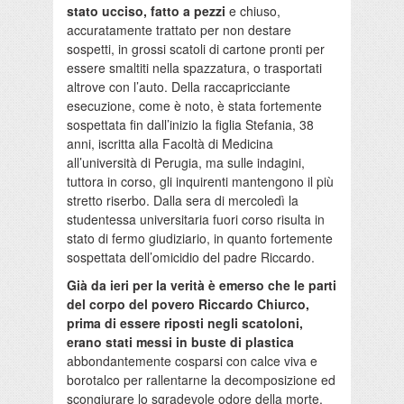
stato ucciso, fatto a pezzi
e chiuso,
accuratamente trattato per non destare
sospetti, in grossi scatoli di cartone pronti per
essere smaltiti nella spazzatura, o trasportati
altrove con l’auto. Della raccapricciante
esecuzione, come è noto, è stata fortemente
sospettata fin dall’inizio la figlia Stefania, 38
anni, iscritta alla Facoltà di Medicina
all’università di Perugia, ma sulle indagini,
tuttora in corso, gli inquirenti mantengono il più
stretto riserbo. Dalla sera di mercoledì la
studentessa universitaria fuori corso risulta in
stato di fermo giudiziario, in quanto fortemente
sospettata dell’omicidio del padre Riccardo.
Già da ieri per la verità è emerso che le parti
del corpo del povero Riccardo Chiurco,
prima di essere riposti negli scatoloni,
erano stati messi in buste di plastica
abbondantemente cosparsi con calce viva e
borotalco per rallentarne la decomposizione ed
scongiurare lo sgradevole odore della morte.