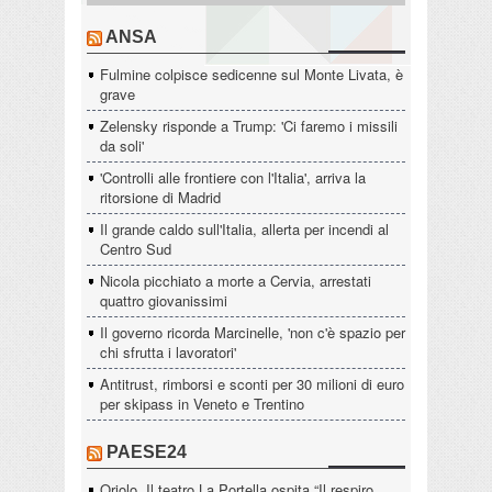
ANSA
Fulmine colpisce sedicenne sul Monte Livata, è
grave
Zelensky risponde a Trump: 'Ci faremo i missili
da soli'
'Controlli alle frontiere con l'Italia', arriva la
ritorsione di Madrid
Il grande caldo sull'Italia, allerta per incendi al
Centro Sud
Nicola picchiato a morte a Cervia, arrestati
quattro giovanissimi
Il governo ricorda Marcinelle, 'non c'è spazio per
chi sfrutta i lavoratori'
Antitrust, rimborsi e sconti per 30 milioni di euro
per skipass in Veneto e Trentino
PAESE24
Oriolo. Il teatro La Portella ospita “Il respiro