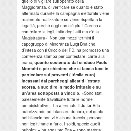
quello di vigilare sull’operato della
Maggioranza, di verificare se quanto è stato
affermato durante la campagna elettorale viene
realmente realizzato e se viene rispettata la
legalità, perché oggi non c’è più il Coreco a
controllare la legittimità degli atti ma c’è la
Magistratura». Non usa mezzi termini il
capogruppo di Minoranza Luigi Bria che,
d’intesa con il Circolo del PD, ha promosso una
conferenza stampa per contestare, carte alla
mano,
quanto sostenuto dal sindaco Paolo
Montalti e per chiedere che si faccia luce in
particolare sui proventi (16mila euro)
incassati dai parcheggi allestiti l’estate
scorsa, a suo dire in modo irrituale e su
un’area sottoposta a vincolo.
«Sono stati
palesemente travalicate tutte le norme
amministrative – ha affermato il dottor Bria –
autorizzando ad intascare denaro, del quale
nel bilancio non vi è alcuna traccia, persone
non legittimate a farlo. I soldi, specie quelli
pubblici, – ha aggiunto Bria – sono materia