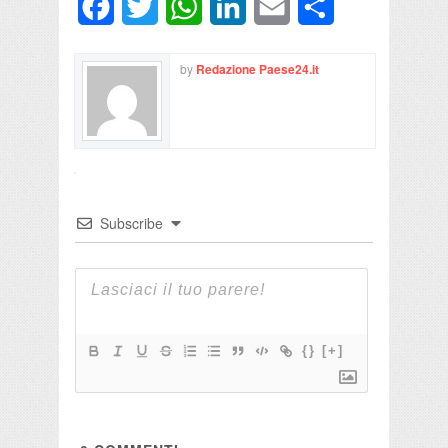
Facebook
Twitter
WhatsApp
LinkedIn
Email
Condividi
by
Redazione Paese24.it
Subscribe
{}
[+]