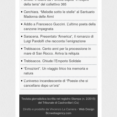
della terra” del collettivo 365
Cerchiara. “Melodie sotto le stelle” al Santuario
Madonna delle Armi
Addio a Francesco Guccini. L’ultimo poeta della
canzone impegnata
Saracena. Presentato “America”, il romanzo di
Luigi Pandolfi che racconta l’emigrazione
Trebisacce. Cento anni per la processione in
mare di San Rocco. Arriva la reliquia
Trebisacce. Chiude l’Emporio Solidale
“Emozioni”. Un viaggio lirico tra memoria e
natura
L’universo incandescente di “Poesie che si
cancellano dopo un’ora”
Testata giornalistica iscritta nel registro Stampa (n. 2/2015)
del Tribunale di Castrovillari (Cs)
Diretto e prodotto da Vincenzo La Camera
- Web Design
Bcnwebagency.com