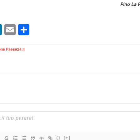
Pino La 
sApp
LinkedIn
Email
Condividi
ne Paese24.it
{}
[+]