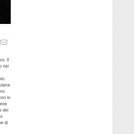
o. Il
o nei
ato
apiana
ano
con lo
vece
e dei
uo
ne di