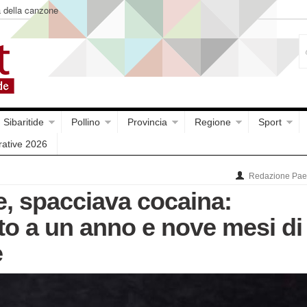
a della canzone
Sibaritide
Pollino
Provincia
Regione
Sport
rative 2026
Redazione Paes
e, spacciava cocaina:
o a un anno e nove mesi di
e