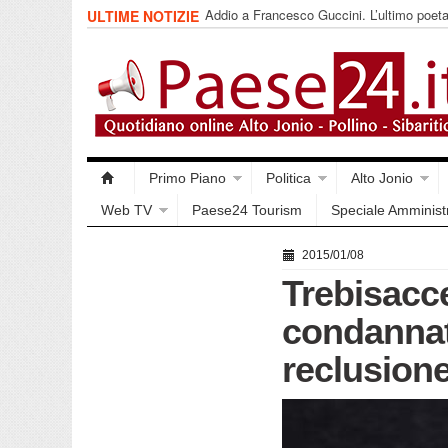
Addio a Francesco Guccini. L’ultimo poet
ULTIME NOTIZIE
impegnata
Primo Piano
Politica
Alto Jonio
Web TV
Paese24 Tourism
Speciale Amminist
2015/01/08
Trebisacc
condannat
reclusion