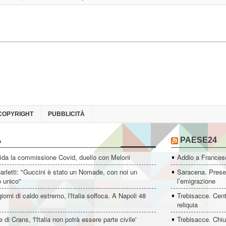
COPYRIGHT
PUBBLICITÀ
A
PAESE24
ida la commissione Covid, duello con Meloni
Addio a Francesc
rletti: "Guccini è stato un Nomade, con noi un
Saracena. Presen
o unico"
l’emigrazione
giorni di caldo estremo, l'Italia soffoca. A Napoli 48
Trebisacce. Cent
reliquia
 di Crans, 'l'Italia non potrà essere parte civile'
Trebisacce. Chiu