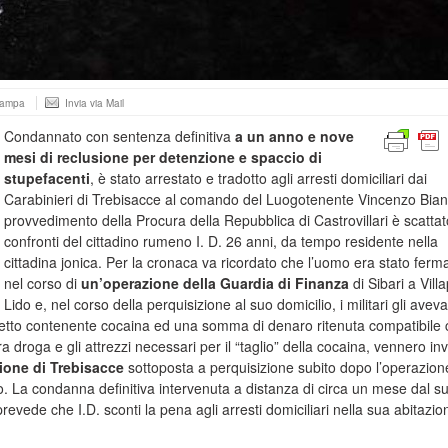
tampa
Invia via Mail
Condannato con sentenza definitiva
a un anno e nove
mesi di reclusione per detenzione e spaccio di
stupefacenti
, è stato arrestato e tradotto agli arresti domiciliari dai
Carabinieri di Trebisacce al comando del Luogotenente Vincenzo Bianc
provvedimento della Procura della Repubblica di Castrovillari è scattat
confronti del cittadino rumeno I. D. 26 anni, da tempo residente nella
cittadina jonica. Per la cronaca va ricordato che l’uomo era stato ferm
nel corso di
un’operazione della Guardia di Finanza
di Sibari a Vill
Lido e, nel corso della perquisizione al suo domicilio, i militari gli avev
tto contenente cocaina ed una somma di denaro ritenuta compatibile 
ra droga e gli attrezzi necessari per il “taglio” della cocaina, vennero in
zione di Trebisacce
sottoposta a perquisizione subito dopo l’operazion
do. La condanna definitiva intervenuta a distanza di circa un mese dal s
revede che I.D. sconti la pena agli arresti domiciliari nella sua abitazio