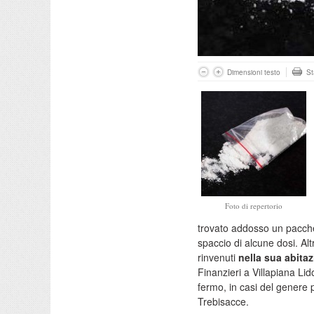
Dimensioni testo
S
Foto di repertorio
trovato addosso un pacche
spaccio di alcune dosi. Alt
rinvenuti
nella sua abita
Finanzieri a Villapiana Li
fermo, in casi del genere p
Trebisacce.