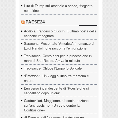
L'ira di Trump sull'arsenale a secco, 'Hegseth
nel mirino'
PAESE24
Addio a Francesco Guccini. L’ultimo poeta della
canzone impegnata
Saracena. Presentato “America”, il romanzo di
Luigi Pandolfi che racconta l’emigrazione
Trebisacce. Cento anni per la processione in
mare di San Rocco. Arriva la reliquia
Trebisacce. Chiude l’Emporio Solidale
“Emozioni”. Un viaggio lirico tra memoria e
natura
L’universo incandescente di “Poesie che si
cancellano dopo un’ora”
Castrovillari, Maggioranza boccia mozione
sull’antifascismo. «Un voto contro la
Costituzione»
“Il Respiro dell’Assenza”. Un dialogo tra