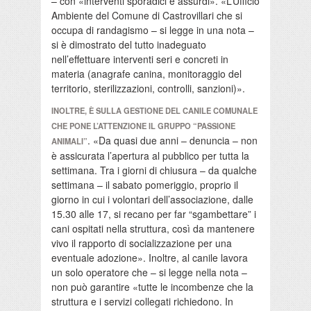
– con «interventi sporadici e assurdi». «L’Ufficio
Ambiente del Comune di Castrovillari che si
occupa di randagismo – si legge in una nota –
si è dimostrato del tutto inadeguato
nell’effettuare interventi seri e concreti in
materia (anagrafe canina, monitoraggio del
territorio, sterilizzazioni, controlli, sanzioni)».
INOLTRE, È SULLA GESTIONE DEL CANILE COMUNALE
CHE PONE L’ATTENZIONE IL GRUPPO “PASSIONE
. «Da quasi due anni – denuncia – non
ANIMALI”
è assicurata l’apertura al pubblico per tutta la
settimana. Tra i giorni di chiusura – da qualche
settimana – il sabato pomeriggio, proprio il
giorno in cui i volontari dell’associazione, dalle
15.30 alle 17, si recano per far “sgambettare” i
cani ospitati nella struttura, così da mantenere
vivo il rapporto di socializzazione per una
eventuale adozione». Inoltre, al canile lavora
un solo operatore che – si legge nella nota –
non può garantire «tutte le incombenze che la
struttura e i servizi collegati richiedono. In