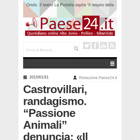
Oriolo. Il teatro La Portella ospita “Il respiro della
terra” del collettivo 365
2015/01/31
Redazione Paese24.it
Castrovillari,
randagismo.
“Passione
Animali”
denuncia: «Il