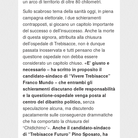
un arco di territorio di oltre 80 chilometri.
Sullo scabroso tema della sanità oggi, in piena
campagna elettorale, i due schieramenti
contrapposti, si giocano un capitolo importante
del successo o dell’insuccesso. Anche la morte
di questa signora, attribuita alla chiusura
dell’ospedale di Trebisacce, non è dunque
passata inosservata e tutti pensano che la
questione ospedale non debba essere
considerato un capitolo chiuso.
«E’ giusto e
necessario – ha scritto in proposito il
candidato-sindaco di “Vivere Trebisacce”
Franco Mundo – che entrambi gli
schieramenti discutano delle responsabilità
e la questione-ospedale venga posta al
centro del dibattito politico,
senza
speculazione alcuna, ma discutendo
pacatamente sulle conseguenze drammatiche
che ha comportato la chiusura del
“Chidichimo”».
Anche il candidato-sindaco
di “Trebisacce Futuro” Pino Sposato, ha