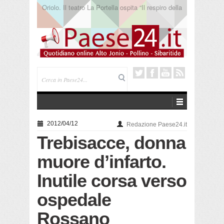
Cerchiara. “Melodie sotto le stelle” al Santuario
Madonna delle Armi
2012/04/12
Redazione Paese24.it
Trebisacce, donna
muore d’infarto.
Inutile corsa verso
ospedale
Rossano