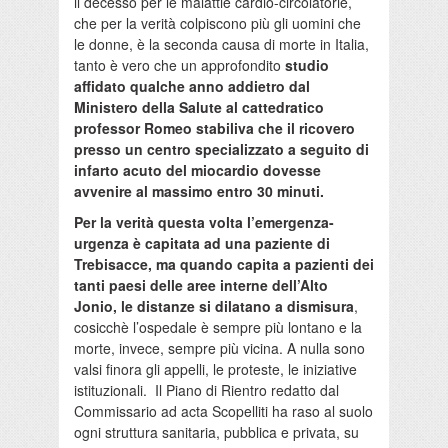
il decesso per le malattie cardio-circolatorie,
che per la verità colpiscono più gli uomini che
le donne, è la seconda causa di morte in Italia,
tanto è vero che un approfondito
studio
affidato qualche anno addietro dal
Ministero della Salute al cattedratico
professor Romeo stabiliva che il ricovero
presso un centro specializzato a seguito di
infarto acuto del miocardio dovesse
avvenire al massimo entro 30 minuti.
Per la verità questa volta l’emergenza-
urgenza è capitata ad una paziente di
Trebisacce, ma quando capita a pazienti dei
tanti paesi delle aree interne dell’Alto
Jonio, le distanze si dilatano a dismisura
,
cosicchè l’ospedale è sempre più lontano e la
morte, invece, sempre più vicina. A nulla sono
valsi finora gli appelli, le proteste, le iniziative
istituzionali. Il Piano di Rientro redatto dal
Commissario ad acta Scopelliti ha raso al suolo
ogni struttura sanitaria, pubblica e privata, su