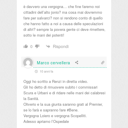
è davvero una vergogna… che fine faremo noi
cittadini dell’alto jonio? ma cosa mai dovremmo
fare per salvarci? non si rendono conto di quello
che hanno fatto a noi a causa delle speculazioni
di altri? sempre la povera gente ci deve rimettere,
sotto le mani dei potenti!
Rispondi
0
Marco cervellera
10 anni fa
Oggi ho scritto a Renzi in diretta video.
Gli ho detto di rimuovere subito i commissari
Scura e Urbani e di ridare nelle mani dei calabresi
la Sanitå.
Oliverio e la sua giunta saranno grati al Premier,
se lo farà e sapranno fare #Bene.
Vergogna Loiero e vergogna Scopelliti.
Adesso apriamo l’Ospedale