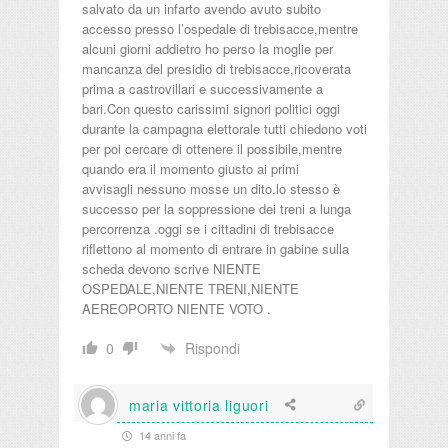
salvato da un infarto avendo avuto subito
accesso presso l’ospedale di trebisacce,mentre
alcuni giorni addietro ho perso la moglie per
mancanza del presidio di trebisacce,ricoverata
prima a castrovillari e successivamente a
bari.Con questo carissimi signori politici oggi
durante la campagna elettorale tutti chiedono voti
per poi cercare di ottenere il possibile,mentre
quando era il momento giusto ai primi
avvisagli nessuno mosse un dito.lo stesso è
successo per la soppressione dei treni a lunga
percorrenza .oggi se i cittadini di trebisacce
riflettono al momento di entrare in gabine sulla
scheda devono scrive NIENTE
OSPEDALE,NIENTE TRENI,NIENTE
AEREOPORTO NIENTE VOTO .
Rispondi
0
maria vittoria liguori
14 anni fa