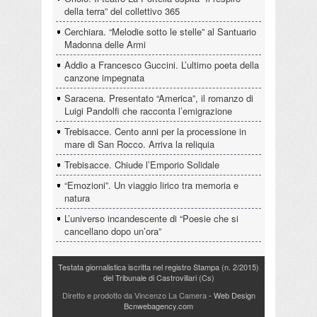
della terra” del collettivo 365
Cerchiara. “Melodie sotto le stelle” al Santuario
Madonna delle Armi
Addio a Francesco Guccini. L’ultimo poeta della
canzone impegnata
Saracena. Presentato “America”, il romanzo di
Luigi Pandolfi che racconta l’emigrazione
Trebisacce. Cento anni per la processione in
mare di San Rocco. Arriva la reliquia
Trebisacce. Chiude l’Emporio Solidale
“Emozioni”. Un viaggio lirico tra memoria e
natura
L’universo incandescente di “Poesie che si
cancellano dopo un’ora”
Testata giornalistica iscritta nel registro Stampa (n. 2/2015)
del Tribunale di Castrovillari (Cs)
Diretto e prodotto da Vincenzo La Camera
- Web Design
Bcnwebagency.com