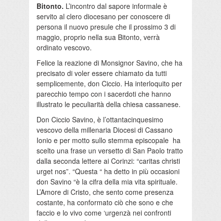
Bitonto.
L’incontro dal sapore informale è
servito al clero diocesano per conoscere di
persona il nuovo presule che il prossimo 3 di
maggio, proprio nella sua Bitonto, verrà
ordinato vescovo.
Felice la reazione di Monsignor Savino, che ha
precisato di voler essere chiamato da tutti
semplicemente, don Ciccio. Ha interloquito per
parecchio tempo con i sacerdoti che hanno
illustrato le peculiarità della chiesa cassanese.
Don Ciccio Savino, è l’ottantacinquesimo
vescovo della millenaria Diocesi di Cassano
Ionio e per motto sullo stemma episcopale ha
scelto una frase un versetto di San Paolo tratto
dalla seconda lettere ai Corinzi: “caritas christi
urget nos”. “Questa “ ha detto in più occasioni
don Savino “è la cifra della mia vita spirituale.
L’Amore di Cristo, che sento come presenza
costante, ha conformato ciò che sono e che
faccio e lo vivo come ‘urgenzà nei confronti