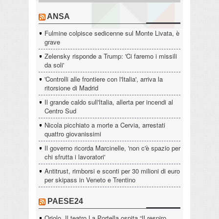
ANSA
Fulmine colpisce sedicenne sul Monte Livata, è
grave
Zelensky risponde a Trump: 'Ci faremo i missili
da soli'
'Controlli alle frontiere con l'Italia', arriva la
ritorsione di Madrid
Il grande caldo sull'Italia, allerta per incendi al
Centro Sud
Nicola picchiato a morte a Cervia, arrestati
quattro giovanissimi
Il governo ricorda Marcinelle, 'non c'è spazio per
chi sfrutta i lavoratori'
Antitrust, rimborsi e sconti per 30 milioni di euro
per skipass in Veneto e Trentino
PAESE24
Oriolo. Il teatro La Portella ospita “Il respiro