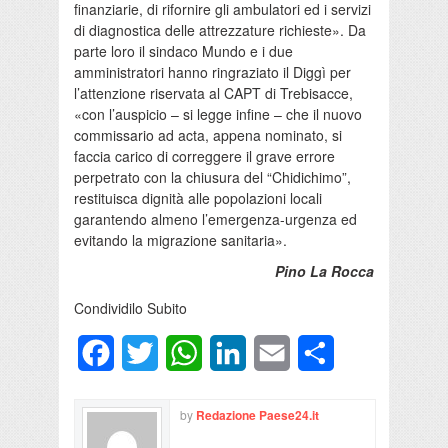
finanziarie, di rifornire gli ambulatori ed i servizi
di diagnostica delle attrezzature richieste». Da
parte loro il sindaco Mundo e i due
amministratori hanno ringraziato il Diggì per
l’attenzione riservata al CAPT di Trebisacce,
«con l’auspicio – si legge infine – che il nuovo
commissario ad acta, appena nominato, si
faccia carico di correggere il grave errore
perpetrato con la chiusura del “Chidichimo”,
restituisca dignità alle popolazioni locali
garantendo almeno l’emergenza-urgenza ed
evitando la migrazione sanitaria».
Pino La Rocca
Condividilo Subito
Facebook
Twitter
WhatsApp
LinkedIn
Email
Condividi
by
Redazione Paese24.it