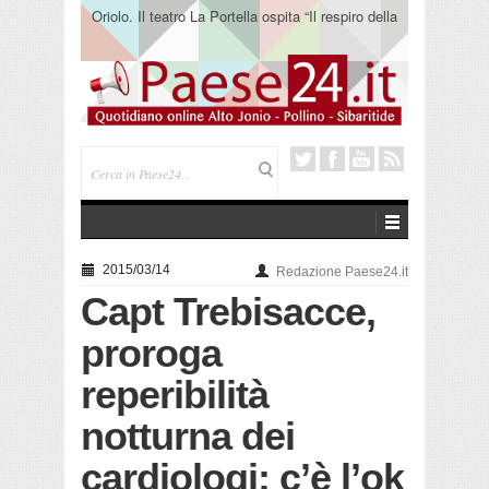
Oriolo. Il teatro La Portella ospita “Il respiro della
terra” del collettivo 365
2015/03/14
Redazione Paese24.it
Capt Trebisacce,
proroga
reperibilità
notturna dei
cardiologi: c’è l’ok