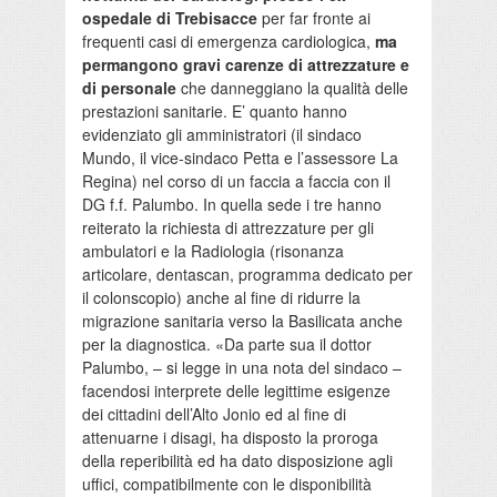
ospedale
di Trebisacce
per far fronte ai
frequenti casi di emergenza cardiologica,
ma
permangono gravi carenze di attrezzature e
di personale
che danneggiano la qualità delle
prestazioni sanitarie. E’ quanto hanno
evidenziato gli amministratori (il sindaco
Mundo, il vice-sindaco Petta e l’assessore La
Regina) nel corso di un faccia a faccia con il
DG f.f. Palumbo. In quella sede i tre hanno
reiterato la richiesta di attrezzature per gli
ambulatori e la Radiologia (risonanza
articolare, dentascan, programma dedicato per
il colonscopio) anche al fine di ridurre la
migrazione sanitaria verso la Basilicata anche
per la diagnostica. «Da parte sua il dottor
Palumbo, – si legge in una nota del sindaco –
facendosi interprete delle legittime esigenze
dei cittadini dell’Alto Jonio ed al fine di
attenuarne i disagi, ha disposto la proroga
della reperibilità ed ha dato disposizione agli
uffici, compatibilmente con le disponibilità