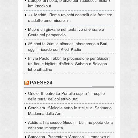
Europei di nuoto, bronzo per Taddeucci nella 3
km knockout
++ Madrid, 'Roma revochi controlli alle frontiere
o adotteremo misure' ++
Muore un giovane nel tentativo di entrare a
Ceuta col parapendio
35 anni fa 20mila albanesi sbarcarono a Bari,
oggi il ricordo con Kledi Kadiu
In via Paolo Fabbri la processione per Guccini
tra fiori e biglietti d'affetto. Sabato a Bologna
lutto cittadino
PAESE24
Oriolo. Il teatro La Portella ospita “Il respiro
della terra” del collettivo 365
Cerchiara. “Melodie sotto le stelle” al Santuario
Madonna delle Armi
Addio a Francesco Guccini. L’ultimo poeta della
canzone impegnata
Saracena. Presentato “America”, il romanzo di