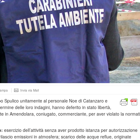
tampa
Invia via Mail
apo Spulico unitamente al personale Noe di Catanzaro e
termine delle loro indagini, hanno deferito in stato libertà,
nte in Amendolara, coniugato, commerciante, per aver violato la normati
o:
esercizio dell’attività senza aver prodotto istanza per autorizzazione
rilascio emissioni in atmosfera; scarico delle acque reflue, originate