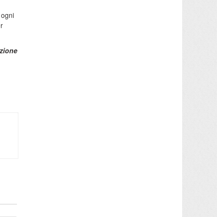
 ogni
r
zione