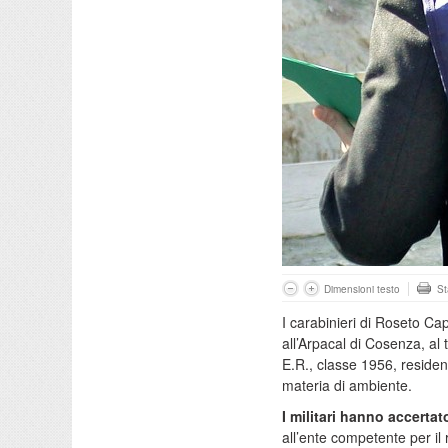
Dimensioni testo
S
I carabinieri di Roseto C
all’Arpacal di Cosenza, al 
E.R., classe 1956, reside
materia di ambiente.
I militari hanno accertat
all’ente competente per il 