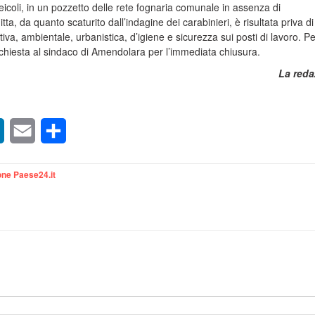
i veicoli, in un pozzetto delle rete fognaria comunale in assenza di
itta, da quanto scaturito dall’indagine dei carabinieri, è risultata priva di
va, ambientale, urbanistica, d’igiene e sicurezza sui posti di lavoro. Pe
chiesta al sindaco di Amendolara per l’immediata chiusura.
La reda
sApp
LinkedIn
Email
Condividi
ne Paese24.it