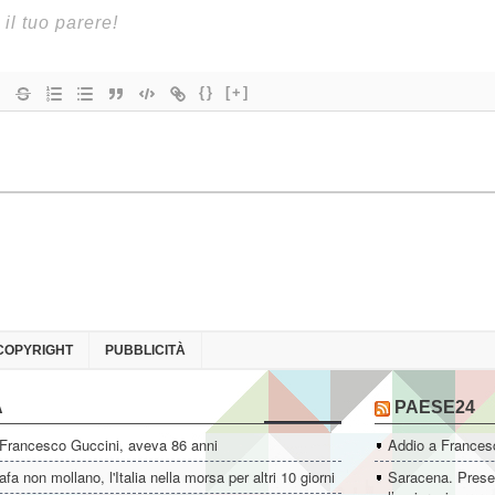
{}
[+]
COPYRIGHT
PUBBLICITÀ
A
PAESE24
 Francesco Guccini, aveva 86 anni
Addio a Francesc
fa non mollano, l'Italia nella morsa per altri 10 giorni
Saracena. Presen