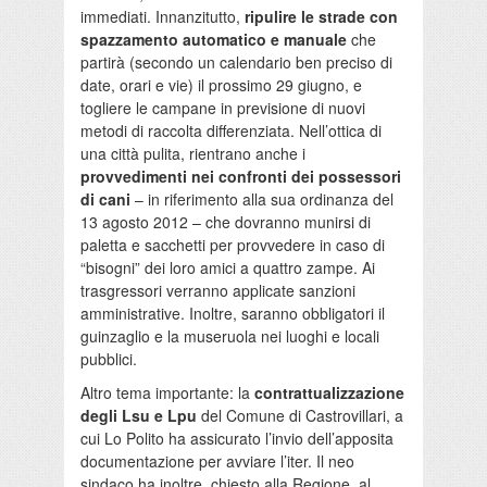
immediati. Innanzitutto,
ripulire le strade
con
spazzamento automatico e manuale
che
partirà (secondo un calendario ben preciso di
date, orari e vie) il prossimo 29 giugno, e
togliere le campane in previsione di nuovi
metodi di raccolta differenziata. Nell’ottica di
una città pulita, rientrano anche i
provvedimenti nei confronti dei possessori
di cani
– in riferimento alla sua ordinanza del
13 agosto 2012 – che dovranno munirsi di
paletta e sacchetti per provvedere in caso di
“bisogni” dei loro amici a quattro zampe. Ai
trasgressori verranno applicate sanzioni
amministrative. Inoltre, saranno obbligatori il
guinzaglio e la museruola nei luoghi e locali
pubblici.
Altro tema importante: la
contrattualizzazione
degli Lsu e Lpu
del Comune di Castrovillari, a
cui Lo Polito ha assicurato l’invio dell’apposita
documentazione per avviare l’iter. Il neo
sindaco ha inoltre, chiesto alla Regione, al