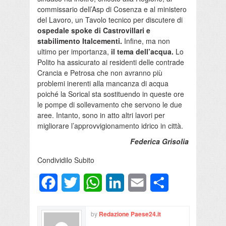
commissario dell’Asp di Cosenza e al ministero
del Lavoro, un Tavolo tecnico per discutere di
ospedale spoke di Castrovillari e
stabilimento Italcementi.
Infine, ma non
ultimo per importanza,
il tema dell’acqua.
Lo
Polito ha assicurato ai residenti delle contrade
Crancia e Petrosa che non avranno più
problemi inerenti alla mancanza di acqua
poiché la Sorical sta sostituendo in queste ore
le pompe di sollevamento che servono le due
aree. Intanto, sono in atto altri lavori per
migliorare l’approvvigionamento idrico in città.
Federica Grisolia
Condividilo Subito
Facebook
Twitter
WhatsApp
LinkedIn
Email
Condividi
by
Redazione Paese24.it