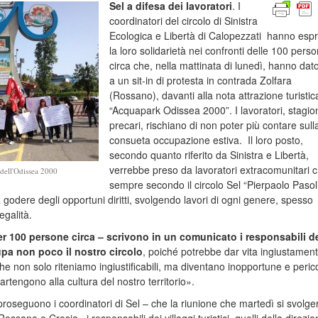
Sel a difesa dei lavoratori
. I
coordinatori del circolo di Sinistra
Ecologica e Libertà di Calopezzati hanno esp
la loro solidarietà nei confronti delle 100 pers
circa che, nella mattinata di lunedì, hanno dato
a un sit-in di protesta in contrada Zolfara
(Rossano), davanti alla nota attrazione turistic
“Acquapark Odissea 2000”. I lavoratori, stagion
precari, rischiano di non poter più contare sull
consueta occupazione estiva. Il loro posto,
secondo quanto riferito da Sinistra e Libertà,
verrebbe preso da lavoratori extracomunitari c
i dell'Odissea 2000
sempre secondo il circolo Sel “Pierpaolo Pasoli
 godere degli opportuni diritti, svolgendo lavori di ogni genere, spesso
legalità.
er 100 persone circa – scrivono in un comunicato i responsabili de
upa non poco il nostro circolo
, poiché potrebbe dar vita ingiustamen
he non solo riteniamo ingiustificabili, ma diventano inopportune e peric
engono alla cultura del nostro territorio».
proseguono i coordinatori di Sel – che la riunione che martedì si svolge