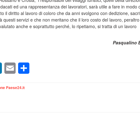
Rossano e Crosia, i responsabili dei villaggi turistici, quelli della direzi
indacati ed una rappresentanza dei lavoratori, sarà utile a fare in modo 
il diritto al lavoro di coloro che da anni svolgono con dedizione, sacrif
 questi servizi e che non meritano che il loro costo del lavoro, peraltro
alutato anche e soprattutto perché, lo ripetiamo, si tratta di un lavoro
Pasqualino 
sApp
LinkedIn
Email
Condividi
ne Paese24.it