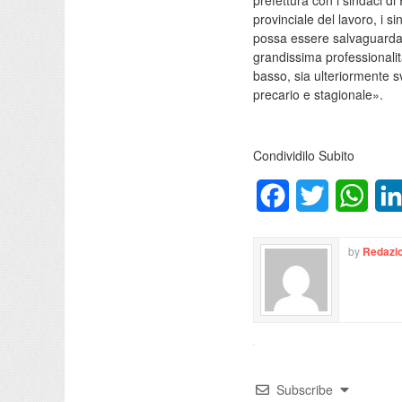
prefettura con i sindaci di 
provinciale del lavoro, i s
possa essere salvaguardato 
grandissima professionalità
basso, sia ulteriormente sv
precario e stagionale».
Condividilo Subito
Facebook
Twitter
What
by
Redazio
Subscribe