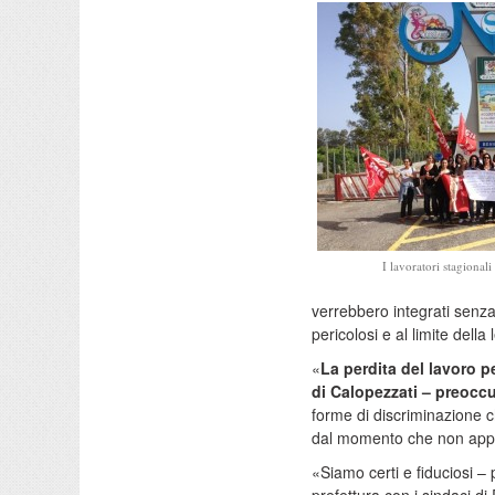
I lavoratori stagional
verrebbero integrati senza
pericolosi e al limite della 
«
La perdita del lavoro p
di Calopezzati – preocc
forme di discriminazione c
dal momento che non appart
«Siamo certi e fiduciosi – 