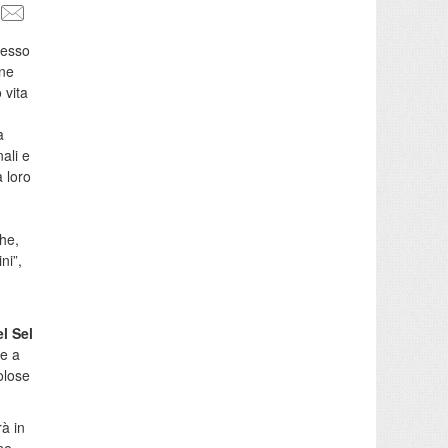
resso
one
 vita
a
ali e
a loro
he,
ni”,
l Sel
te a
olose
rà in