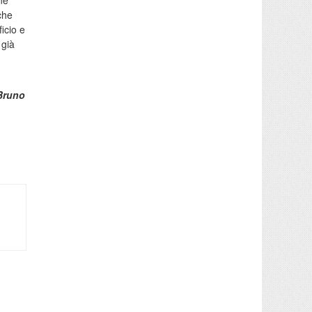
one
che
icio e
 già
Bruno