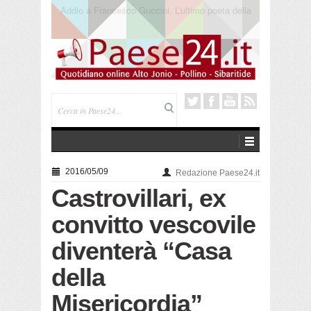
Saracena. Presentato “America”, il romanzo di Luigi
Pandolfi che racconta l’emigrazione
2016/05/09
Redazione Paese24.it
Castrovillari, ex
convitto vescovile
diventerà “Casa
della
Misericordia”