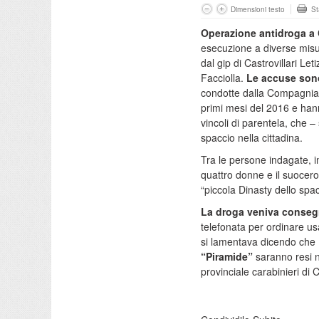
Dimensioni testo
S
Operazione antidroga a C
esecuzione a diverse misur
dal gip di Castrovillari L
Facciolla.
Le accuse sono
condotte dalla Compagnia ca
primi mesi del 2016 e han
vincoli di parentela, che 
spaccio nella cittadina.
Tra le persone indagate, in
quattro donne e il suocero 
“piccola Dinasty dello spac
La droga veniva consegn
telefonata per ordinare usa
si lamentava dicendo che 
“Piramide”
saranno resi 
provinciale carabinieri di