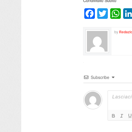
Condividilo Subito
Facebook
Twitter
What
by
Redazio
Subscribe