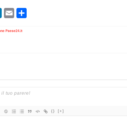
sApp
LinkedIn
Email
Condividi
ne Paese24.it
{}
[+]