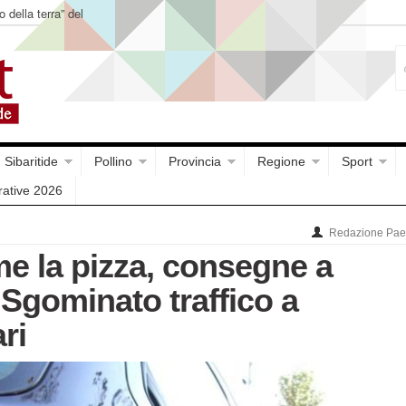
o della terra” del
Sibaritide
Pollino
Provincia
Regione
Sport
rative 2026
Redazione Paes
e la pizza, consegne a
 Sgominato traffico a
ri