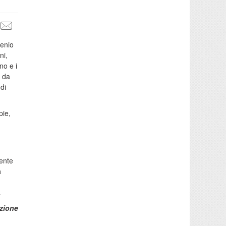
genio
ni,
no e i
e da
di
pie,
iente
a
.
zione