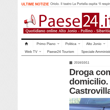
Oriolo. Il teatro La Portella ospita “Il respir
ULTIME NOTIZIE
collettivo 365
Primo Piano
Politica
Alto Jonio
Web TV
Paese24 Tourism
Speciale Amminist
2016/10/11
Droga com
domicilio.
Castrovilla