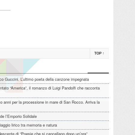
TOP
↑
o Guccini. L’ultimo poeta della canzone impegnata
tato “America”, il romanzo di Luigi Pandolfi che racconta
o anni per la processione in mare di San Rocco. Arriva la
de l’Emporio Solidale
iaggio lirico tra memoria e natura
descente di “Poesie che si cancellano dopo un’ora”