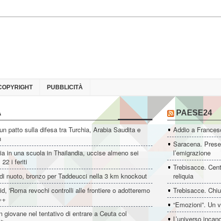
COPYRIGHT
PUBBLICITÀ
A
PAESE24
un patto sulla difesa tra Turchia, Arabia Saudita e
Addio a Francesc
n
Saracena. Presen
ia in una scuola in Thailandia, uccise almeno sei
l’emigrazione
22 i feriti
Trebisacce. Cent
di nuoto, bronzo per Taddeucci nella 3 km knockout
reliquia
d, 'Roma revochi controlli alle frontiere o adotteremo
Trebisacce. Chiu
++
“Emozioni”. Un v
 giovane nel tentativo di entrare a Ceuta col
L’universo incan