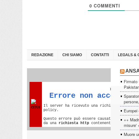
0
COMMENTI
REDAZIONE
CHI SIAMO
CONTATTI
LEGALS & 
ANS
Firmato 
Pakista
Sparator
persone, 
Europei 
++ Madri
misure' 
Muore un