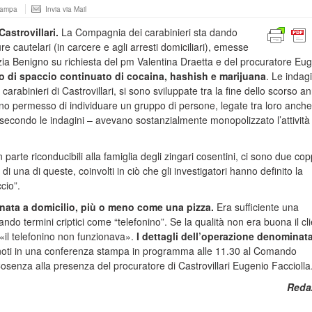
tampa
Invia via Mail
astrovillari.
La Compagnia dei carabinieri sta dando
e cautelari (in carcere e agli arresti domiciliari), emesse
etizia Benigno su richiesta del pm Valentina Draetta e del procuratore Eu
 di spaccio continuato di cocaina, hashish e marijuana
. Le indagi
rabinieri di Castrovillari, si sono sviluppate tra la fine dello scorso an
no permesso di individuare un gruppo di persone, legate tra loro anch
– secondo le indagini – avevano sostanzialmente monopolizzato l’attività 
 parte riconducibili alla famiglia degli zingari cosentini, ci sono due cop
di una di queste, coinvolti in ciò che gli investigatori hanno definito la
cio”.
ata a domicilio, più o meno come una pizza.
Era sufficiente una
ndo termini criptici come “telefonino”. Se la qualità non era buona il cl
«il telefonino non funzionava».
I dettagli dell’operazione denominat
noti in una conferenza stampa in programma alle 11.30 al Comando
 Cosenza alla presenza del procuratore di Castrovillari Eugenio Facciolla
Reda