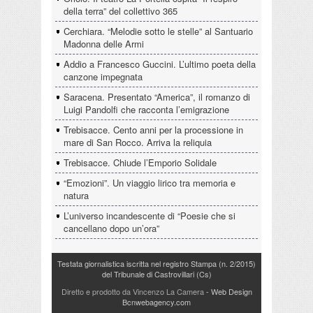
della terra” del collettivo 365
Cerchiara. “Melodie sotto le stelle” al Santuario
Madonna delle Armi
Addio a Francesco Guccini. L’ultimo poeta della
canzone impegnata
Saracena. Presentato “America”, il romanzo di
Luigi Pandolfi che racconta l’emigrazione
Trebisacce. Cento anni per la processione in
mare di San Rocco. Arriva la reliquia
Trebisacce. Chiude l’Emporio Solidale
“Emozioni”. Un viaggio lirico tra memoria e
natura
L’universo incandescente di “Poesie che si
cancellano dopo un’ora”
Testata giornalistica iscritta nel registro Stampa (n. 2/2015)
del Tribunale di Castrovillari (Cs)
Diretto e prodotto da Vincenzo La Camera
- Web Design
Bcnwebagency.com