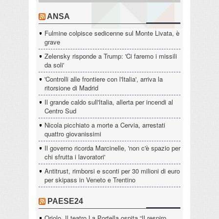
ANSA
Fulmine colpisce sedicenne sul Monte Livata, è
grave
Zelensky risponde a Trump: 'Ci faremo i missili
da soli'
'Controlli alle frontiere con l'Italia', arriva la
ritorsione di Madrid
Il grande caldo sull'Italia, allerta per incendi al
Centro Sud
Nicola picchiato a morte a Cervia, arrestati
quattro giovanissimi
Il governo ricorda Marcinelle, 'non c'è spazio per
chi sfrutta i lavoratori'
Antitrust, rimborsi e sconti per 30 milioni di euro
per skipass in Veneto e Trentino
PAESE24
Oriolo. Il teatro La Portella ospita “Il respiro