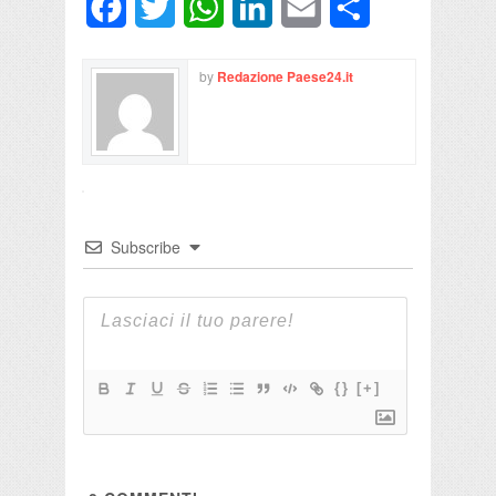
Facebook
Twitter
WhatsApp
LinkedIn
Email
Condividi
by
Redazione Paese24.it
Subscribe
{}
[+]