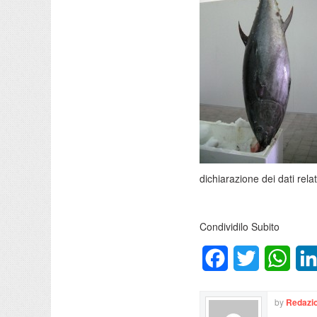
dichiarazione dei dati rela
Condividilo Subito
Facebook
Twitter
What
by
Redazio