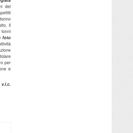
egiata
ni del
ettiti
 tonno
to, il
 tonni
a foto
ttività
azione
tolare
ro per
ione e
v.l.c.