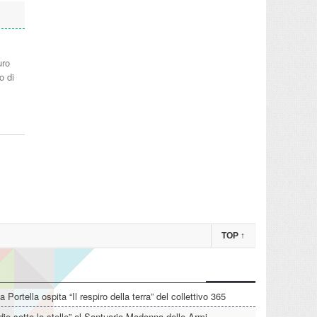
uro
o di
TOP
↑
La Portella ospita “Il respiro della terra” del collettivo 365
die sotto le stelle” al Santuario Madonna delle Armi