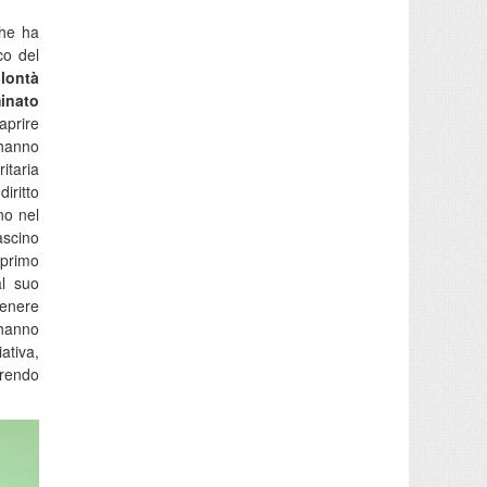
che ha
co del
olontà
inato
aprire
 hanno
itaria
iritto
no nel
ascino
 primo
al suo
tenere
 hanno
ativa,
rrendo