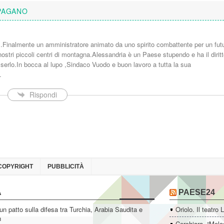
PAGANO
 .Finalmente un amministratore animato da uno spirito combattente per un fut
 nostri piccoli centri di montagna.Alessandria è un Paese stupendo e ha il diritt
sserlo.In bocca al lupo ,Sindaco Vuodo e buon lavoro a tutta la sua
.
Rispondi
COPYRIGHT
PUBBLICITÀ
A
PAESE24
un patto sulla difesa tra Turchia, Arabia Saudita e
Oriolo. Il teatro 
n
Cerchiara. “Melo