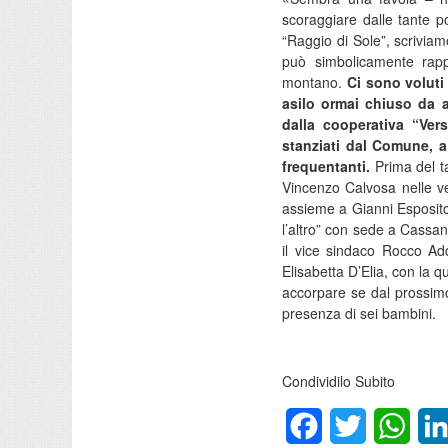
scoraggiare dalle tante po
“Raggio di Sole”, scriviam
può simbolicamente rappr
montano.
Ci sono voluti
asilo ormai chiuso da 
dalla cooperativa “Ver
stanziati dal Comune, a
frequentanti.
Prima del ta
Vincenzo Calvosa nelle ve
assieme a Gianni Esposito
l’altro” con sede a Cassa
il vice sindaco Rocco Add
Elisabetta D’Elia, con la q
accorpare se dal prossimo
presenza di sei bambini.
Condividilo Subito
Facebook
Twitter
What