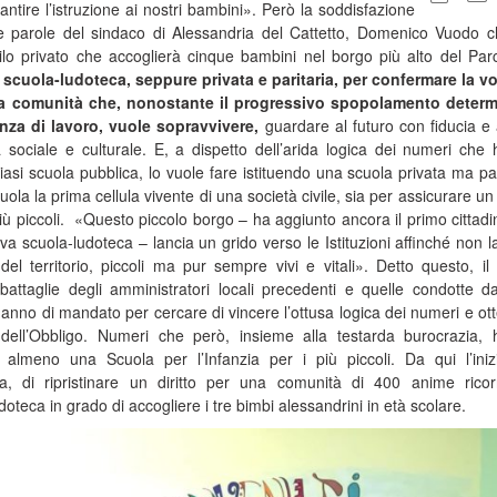
rantire l’istruzione ai nostri bambini». Però la soddisfazione
lle parole del sindaco di Alessandria del Cattetto, Domenico Vuodo 
asilo privato che accoglierà cinque bambini nel borgo più alto del Par
 scuola-ludoteca, seppure privata e paritaria, per confermare la v
na comunità che, nonostante il progressivo spopolamento determ
nza di lavoro, vuole sopravvivere,
guardare al futuro con fiducia e 
ta sociale e culturale. E, a dispetto dell’arida logica dei numeri che
siasi scuola pubblica, lo vuole fare istituendo una scuola privata ma par
ola la prima cellula vivente di una società civile, sia per assicurare un d
 più piccoli. «Questo piccolo borgo – ha aggiunto ancora il primo cittadi
ova scuola-ludoteca – lancia un grido verso le Istituzioni affinché non l
del territorio, piccoli ma pur sempre vivi e vitali». Detto questo, il
 battaglie degli amministratori locali precedenti e quelle condotte d
anno di mandato per cercare di vincere l’ottusa logica dei numeri e ot
le dell’Obbligo. Numeri che però, insieme alla testarda burocrazia,
 almeno una Scuola per l’Infanzia per i più piccoli. Da qui l’inizi
a, di ripristinare un diritto per una comunità di 400 anime rico
ludoteca in grado di accogliere i tre bimbi alessandrini in età scolare.