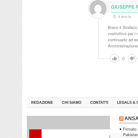
GIUSEPPE 
6 anni fa
Bravo il Sindaco
costruttivo per i
continuarlo ad e
Amministrazione
0
REDAZIONE
CHI SIAMO
CONTATTI
LEGALS & 
ANS
Firmato 
Pakista