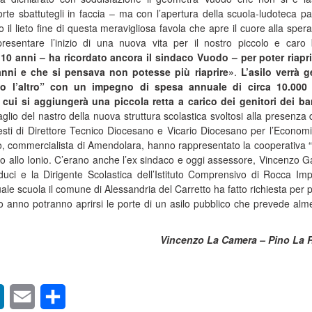
rte sbattutegli in faccia – ma con l’apertura della scuola-ludoteca par
o il lieto fine di questa meravigliosa favola che apre il cuore alla sper
esentare l’inizio di una nuova vita per il nostro piccolo e caro
 10 anni – ha ricordato ancora il sindaco Vuodo – per poter riapr
anni e che si pensava non potesse più riaprire»
.
L’asilo verrà g
so l’altro” con un impegno di spesa annuale di circa 10.000 
 cui si aggiungerà una piccola retta a carico dei genitori dei b
glio del nastro della nuova struttura scolastica svoltosi alla presenza 
sti di Direttore Tecnico Diocesano e Vicario Diocesano per l’Econom
, commercialista di Amendolara, hanno rappresentato la cooperativa 
no allo Ionio. C’erano anche l’ex sindaco e oggi assessore, Vincenzo G
uci e la Dirigente Scolastica dell’Istituto Comprensivo di Rocca Imp
uale scuola il comune di Alessandria del Carretto ha fatto richiesta per p
 anno potranno aprirsi le porte di un asilo pubblico che prevede alm
Vincenzo La Camera – Pino La 
sApp
LinkedIn
Email
Condividi