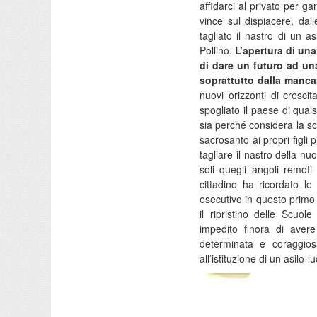
affidarci al privato per ga
vince sul dispiacere, da
tagliato il nastro di un 
Pollino.
L’apertura di una
di dare un futuro ad u
soprattutto dalla manca
nuovi orizzonti di cresci
spogliato il paese di qual
sia perché considera la scu
sacrosanto ai propri figli
tagliare il nastro della nu
soli quegli angoli remoti 
cittadino ha ricordato le
esecutivo in questo primo 
il ripristino delle Scuo
impedito finora di avere
determinata e coraggios
all’istituzione di un asilo-