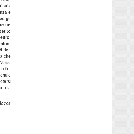
itaria
anza e
 borgo
ire un
estito
euro,
ambini
di don
ia che
“Verso
audio,
eriale
otersi
eno la
Rocca