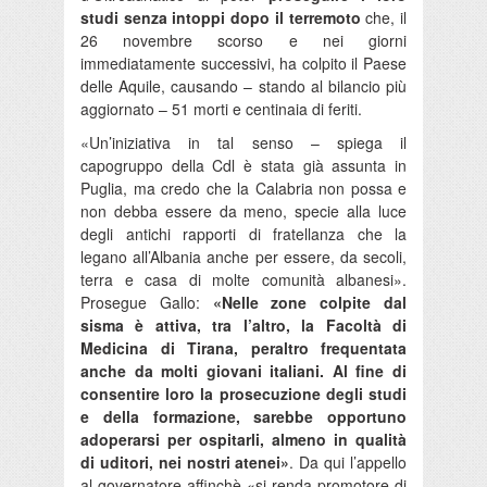
studi senza intoppi dopo il terremoto
che, il
26 novembre scorso e nei giorni
immediatamente successivi, ha colpito il Paese
delle Aquile, causando – stando al bilancio più
aggiornato – 51 morti e centinaia di feriti.
«Un’iniziativa in tal senso – spiega il
capogruppo della Cdl è stata già assunta in
Puglia, ma credo che la Calabria non possa e
non debba essere da meno, specie alla luce
degli antichi rapporti di fratellanza che la
legano all’Albania anche per essere, da secoli,
terra e casa di molte comunità albanesi».
Prosegue Gallo:
«Nelle zone colpite dal
sisma è attiva, tra l’altro, la Facoltà di
Medicina di Tirana, peraltro frequentata
anche da molti giovani italiani. Al fine di
consentire loro la prosecuzione degli studi
e della formazione, sarebbe opportuno
adoperarsi per ospitarli, almeno in qualità
di uditori, nei nostri atenei»
. Da qui l’appello
al governatore affinchè «si renda promotore di