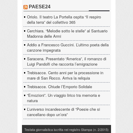
PAESE24
Oriolo. Il teatro La Portella ospita “Il respiro
della terra” del collettivo 365
Cerchiara. “Melodie sotto le stelle” al Santuario
Madonna delle Armi
Addio a Francesco Guccini. L’ultimo poeta della
canzone impegnata
Saracena. Presentato “America”, il romanzo di
Luigi Pandolfi che racconta l’emigrazione
Trebisacce. Cento anni per la processione in
mare di San Rocco. Arriva la reliquia
Trebisacce. Chiude l’Emporio Solidale
“Emozioni”. Un viaggio lirico tra memoria e
natura
L’universo incandescente di “Poesie che si
cancellano dopo un’ora”
Testata giornalistica iscritta nel registro Stampa (n. 2/2015)