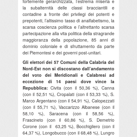
fortemente gerarchizzata, l’estrema miseria e
la subalternità delle classi bracciantili e
contadine a fronte dei privilegi dei potenti e
prepotenti, l’altissimo tasso di analfabetismo, la
scarsa coscienza politica e l’altrettanto scarsa
partecipazione alla vita politica della stragrande
maggioranza della popolazione, 85 anni di
dominio coloniale e di sfruttamento da parte
dei Piemontesi e dei governi post-unitari.
Gli elettori dei 57 Comuni della Calabria del
Nord-Est non si discostano dall’andamento
del voto dei Meridionali e Calabresi ad
eccezione di 14 paesi dove vince la
Repubblica:
Civita (con il 50,36 %), Canna
(con il 52,51 %), Cropalati (con il 53,33 %), S.
Marco Argentano (con il 54,91 %), Calopezzati
(con il 55,71 %), Vaccarizzo Albanese (con il
58,10 %), Saracena (con il 58,56 %),
Frascineto (con il 60,86 %), S. Demetrio
Corone (con il 63,25 %), Bocchigliero (con il
64,37 %), Longobucco (con il 68,48 %), Lungro