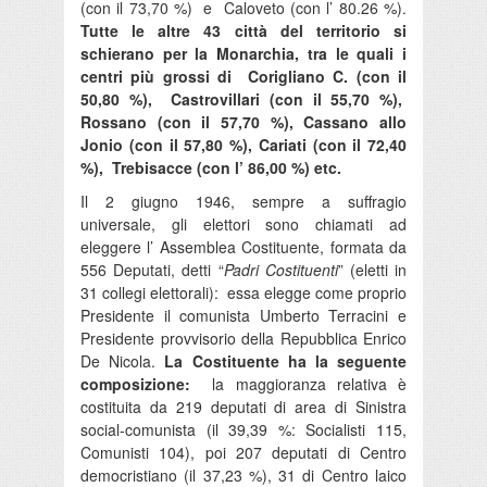
(con il 73,70 %) e Caloveto (con l’ 80.26 %).
Tutte le altre 43 città del territorio si
schierano per la Monarchia, tra le quali i
centri più grossi di Corigliano C. (con il
50,80 %), Castrovillari (con il 55,70 %),
Rossano (con il 57,70 %), Cassano allo
Jonio (con il 57,80 %), Cariati (con il 72,40
%), Trebisacce (con l’ 86,00 %) etc.
Il 2 giugno 1946, sempre a suffragio
universale, gli elettori sono chiamati ad
eleggere l’ Assemblea Costituente, formata da
556 Deputati, detti “
Padri Costituenti
” (eletti in
31 collegi elettorali): essa elegge come proprio
Presidente il comunista Umberto Terracini e
Presidente provvisorio della Repubblica Enrico
De Nicola.
La Costituente ha la seguente
composizione:
la maggioranza relativa è
costituita da 219 deputati di area di Sinistra
social-comunista (il 39,39 %: Socialisti 115,
Comunisti 104), poi 207 deputati di Centro
democristiano (il 37,23 %), 31 di Centro laico