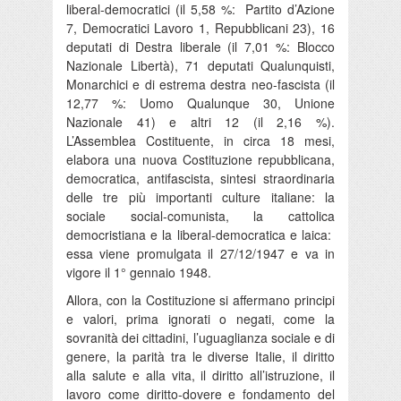
liberal-democratici (il 5,58 %: Partito d’Azione
7, Democratici Lavoro 1, Repubblicani 23), 16
deputati di Destra liberale (il 7,01 %: Blocco
Nazionale Libertà), 71 deputati Qualunquisti,
Monarchici e di estrema destra neo-fascista (il
12,77 %: Uomo Qualunque 30, Unione
Nazionale 41) e altri 12 (il 2,16 %).
L’Assemblea Costituente, in circa 18 mesi,
elabora una nuova Costituzione repubblicana,
democratica, antifascista, sintesi straordinaria
delle tre più importanti culture italiane: la
sociale social-comunista, la cattolica
democristiana e la liberal-democratica e laica:
essa viene promulgata il 27/12/1947 e va in
vigore il 1° gennaio 1948.
Allora, con la Costituzione si affermano principi
e valori, prima ignorati o negati, come la
sovranità dei cittadini, l’uguaglianza sociale e di
genere, la parità tra le diverse Italie, il diritto
alla salute e alla vita, il diritto all’istruzione, il
lavoro come diritto-dovere e fondamento del