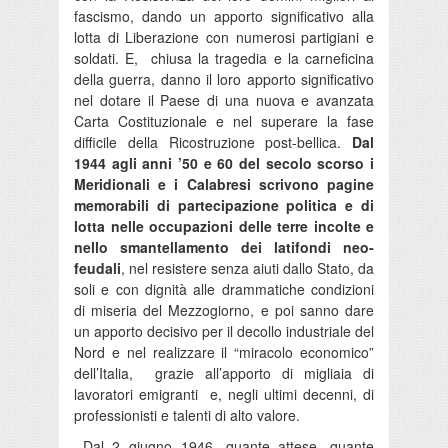
fascismo, dando un apporto significativo alla
lotta di Liberazione con numerosi partigiani e
soldati. E, chiusa la tragedia e la carneficina
della guerra, danno il loro apporto significativo
nel dotare il Paese di una nuova e avanzata
Carta Costituzionale e nel superare la fase
difficile della Ricostruzione post-bellica.
Dal
1944 agli anni ’50 e 60 del secolo scorso i
Meridionali e i Calabresi scrivono pagine
memorabili di partecipazione politica e di
lotta nelle occupazioni delle terre incolte e
nello smantellamento dei latifondi neo-
feudali
, nel resistere senza aiuti dallo Stato, da
soli e con dignità alle drammatiche condizioni
di miseria del Mezzogiorno, e poi sanno dare
un apporto decisivo per il decollo industriale del
Nord e nel realizzare il “miracolo economico”
dell’Italia, grazie all’apporto di migliaia di
lavoratori emigranti e, negli ultimi decenni, di
professionisti e talenti di alto valore.
Dal 2 giugno 1946, quante attese, quante