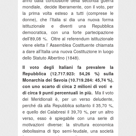
anno dalla conclusione della seconda guerra
mondiale, decide liberamente, con il voto, per
la prima volta esteso a tutti (comprese le
donne), che l’Italia si dia una nuova forma
istituzionale e diventi una Repubblica
democratica, con una forte partecipazione
dell’89,08 %. Oltre al referendum istituzionale
viene eletta l’ Assemblea Costituente chiamata
a dare all’Italia una nuova Costituzione in luogo
dello Statuto Albertino (1848).
Il voto degli Italiani fa prevalere la
Repubblica (12.717.923: 54,26 %) sulla
Monarchia dei Savoia (10.719.284: 45,74 %),
con uno scarto di circa 2 milioni di voti e
di circa 9 punti percentuali in più.
Ma il voto
dei Meridionali è, per un verso deludente,
perché dà alla Repubblica soltanto il 35,70 %,
e quello dei Calabresi il 39,70 %, per un altro
verso, esso è spiegabile con una serie di
motivazioni diverse: la struttura economica
debolissima di tipo semi-feudale, una società