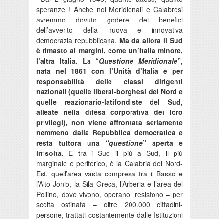
speranze ! Anche noi Meridionali e Calabresi
avremmo dovuto godere dei benefici
dell’avvento della nuova e innovativa
democrazia repubblicana.
Ma da allora il Sud
è rimasto ai margini, come un’Italia minore,
l’altra Italia. La “
Questione Meridionale
”,
nata nel 1861 con l’Unità d’Italia e per
responsabilità delle classi dirigenti
nazionali (quelle liberal-borghesi del Nord e
quelle reazionario-latifondiste del Sud,
alleate nella difesa corporativa dei loro
privilegi), non viene affrontata seriamente
nemmeno dalla Repubblica democratica e
resta tuttora una “
questione
” aperta e
irrisolta.
E tra i Sud il più a Sud, il più
marginale e periferico, è la Calabria del Nord-
Est, quell’area vasta compresa tra il Basso e
l’Alto Jonio, la Sila Greca, l’Arberia e l’area del
Pollino, dove vivono, operano, resistono – per
scelta ostinata – oltre 200.000 cittadini-
persone, trattati costantemente dalle Istituzioni