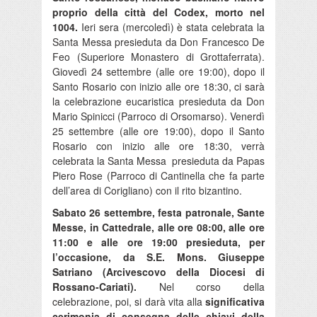
proprio della città del Codex, morto nel
1004.
Ieri sera (mercoledì) è stata celebrata la
Santa Messa presieduta da Don Francesco De
Feo (Superiore Monastero di Grottaferrata).
Giovedì 24 settembre (alle ore 19:00), dopo il
Santo Rosario con inizio alle ore 18:30, ci sarà
la celebrazione eucaristica presieduta da Don
Mario Spinicci (Parroco di Orsomarso). Venerdì
25 settembre (alle ore 19:00), dopo il Santo
Rosario con inizio alle ore 18:30, verrà
celebrata la Santa Messa presieduta da Papas
Piero Rose (Parroco di Cantinella che fa parte
dell’area di Corigliano) con il rito bizantino.
Sabato 26 settembre, festa patronale, Sante
Messe, in Cattedrale, alle ore 08:00, alle ore
11:00 e alle ore 19:00 presieduta, per
l’occasione, da S.E. Mons. Giuseppe
Satriano (Arcivescovo della Diocesi di
Rossano-Cariati).
Nel corso della
celebrazione, poi, si darà vita alla
significativa
cerimonia di consegna delle chiavi della