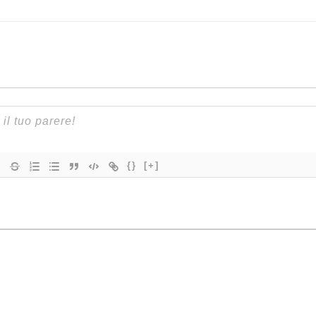
{}
[+]