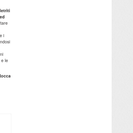
etriti
 ed
itare
n
e i
endosi
ni
 e le
Rocca