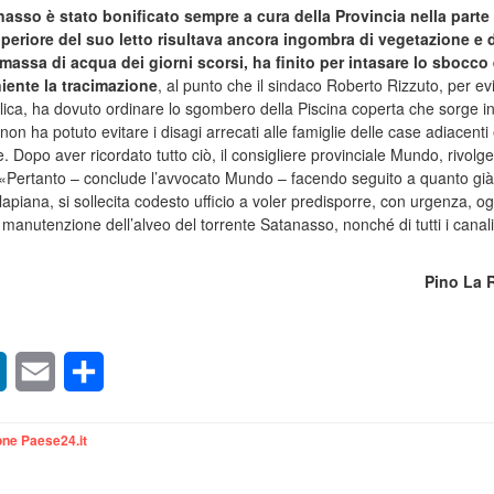
nasso è stato bonificato sempre a cura della Provincia nella parte
uperiore del suo letto risultava ancora ingombra di vegetazione e d
 massa di acqua dei giorni scorsi, ha finito per intasare lo sbocco
niente la tracimazione
, al punto che il sindaco Roberto Rizzuto, per ev
bblica, ha dovuto ordinare lo sgombero della Piscina coperta che sorge i
on ha potuto evitare i disagi arrecati alle famiglie delle case adiacenti 
e. Dopo aver ricordato tutto ciò, il consigliere provinciale Mundo, rivolg
e: «Pertanto – conclude l’avvocato Mundo – facendo seguito a quanto già
lapiana, si sollecita codesto ufficio a voler predisporre, con urgenza, og
 e manutenzione dell’alveo del torrente Satanasso, nonché di tutti i canali
Pino La 
sApp
LinkedIn
Email
Condividi
ne Paese24.it