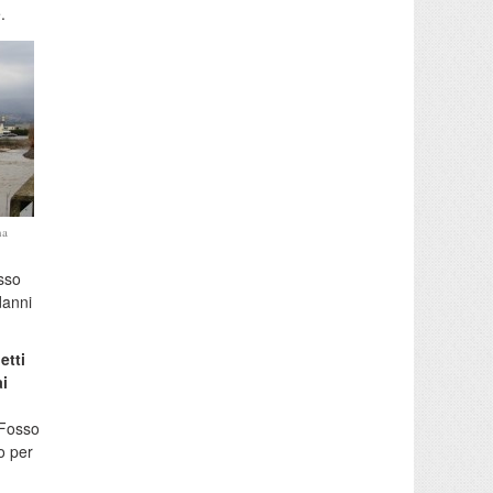
.
na
sso
danni
etti
ai
“Fosso
to per