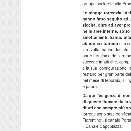
gruppo socialista alla Prov
Le piogge torrenziali dei
hanno fatto seguito ad 
siccità, oltre ad aver p
nelle aree interne, sotto
smottamenti, hanno infa
abnorme i torrenti
che sc
loro volta, hanno destato 
parte terminale dei loro pe
succede infatti che, complic
e la sua configurazione “a 
restano per gran parte de
nel mese di febbraio, si i
e paura.
Da qui l’esigenza di non 
di queste fiumare dalla 
rifiuti che sempre più 
torrenti sono stati bonific
Fiorentino”, il canale Porta
il Canale Capopiazza.