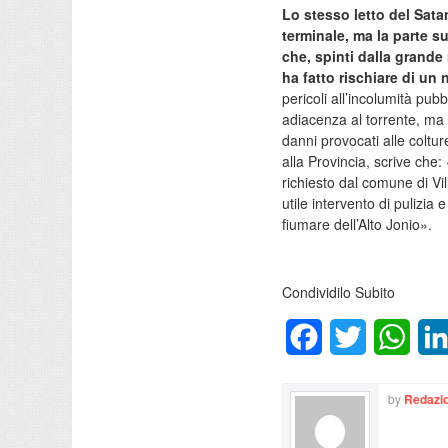
Lo stesso letto del Sata
terminale, ma la parte s
che, spinti dalla grande
ha fatto rischiare di un 
pericoli all’incolumità pu
adiacenza al torrente, ma n
danni provocati alle coltur
alla Provincia, scrive ch
richiesto dal comune di Vil
utile intervento di pulizia
fiumare dell’Alto Jonio».
Condividilo Subito
Facebook
Twitter
What
by
Redazio