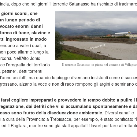
incia, dopo che nei giorni il torrente Satanasso ha rischiato di tracimare
 giorni scorsi, che
un lungo periodo di
rovocato enormi danni
 forma di frane, slavine e
tti ingrossato in modo
endono a valle i quali, a
non poco allarme lungo la
rcorsi. Nell’Alto Jonio
e l’orografia del territorio
Il torrente Satanasso in piena nel comune di Villapia
pettine”, detti torrenti
ll’anno asciutti, ma quando le piogge diventano insistenti come è succe
ngrossano, alzano la voce e non di rado rompono gli argini e seminano 
farsi cogliere impreparati e provvedere in tempo debito a pulire i l
vegetazione, dai detriti che vi si accumulano spontaneamente e d
spesso sono frutto della diseducazione ambientale
. Diversi canali e
ati a cura della Provincia: a Trebisacce, per esempio, è stato bonificato 
 ed il Pagliara, mentre sono già stati appaltati i lavori per fare altrettan