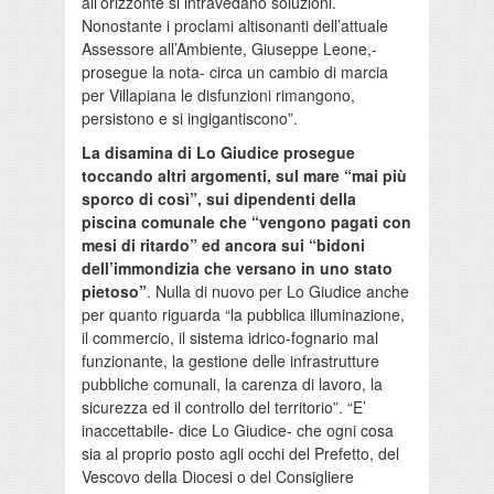
all’orizzonte si intravedano soluzioni.
Nonostante i proclami altisonanti dell’attuale
Assessore all’Ambiente, Giuseppe Leone,-
prosegue la nota- circa un cambio di marcia
per Villapiana le disfunzioni rimangono,
persistono e si ingigantiscono”.
La disamina di Lo Giudice prosegue
toccando altri argomenti, sul mare “mai più
sporco di così”, sui dipendenti della
piscina comunale che “vengono pagati con
mesi di ritardo” ed ancora sui “bidoni
dell’immondizia che versano in uno stato
pietoso”
. Nulla di nuovo per Lo Giudice anche
per quanto riguarda “la pubblica illuminazione,
il commercio, il sistema idrico-fognario mal
funzionante, la gestione delle infrastrutture
pubbliche comunali, la carenza di lavoro, la
sicurezza ed il controllo del territorio”. “E’
inaccettabile- dice Lo Giudice- che ogni cosa
sia al proprio posto agli occhi del Prefetto, del
Vescovo della Diocesi o del Consigliere