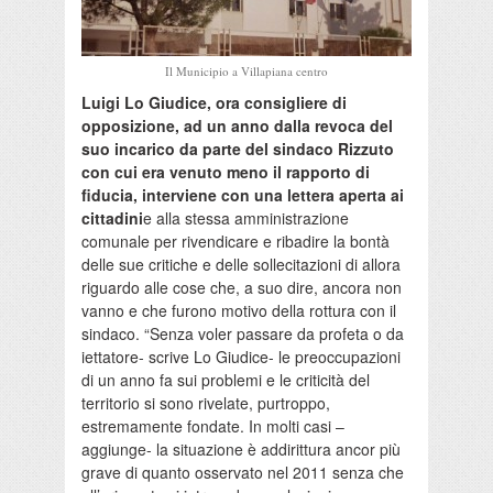
Il Municipio a Villapiana centro
Luigi Lo Giudice, ora consigliere di
opposizione, ad un anno dalla revoca del
suo incarico da parte del sindaco Rizzuto
con cui era venuto meno il rapporto di
fiducia, interviene con una lettera aperta ai
cittadini
e alla stessa amministrazione
comunale per rivendicare e ribadire la bontà
delle sue critiche e delle sollecitazioni di allora
riguardo alle cose che, a suo dire, ancora non
vanno e che furono motivo della rottura con il
sindaco. “Senza voler passare da profeta o da
iettatore- scrive Lo Giudice- le preoccupazioni
di un anno fa sui problemi e le criticità del
territorio si sono rivelate, purtroppo,
estremamente fondate. In molti casi –
aggiunge- la situazione è addirittura ancor più
grave di quanto osservato nel 2011 senza che