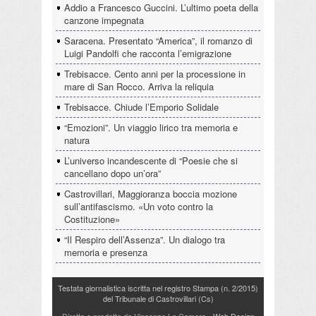
Addio a Francesco Guccini. L’ultimo poeta della
canzone impegnata
Saracena. Presentato “America”, il romanzo di
Luigi Pandolfi che racconta l’emigrazione
Trebisacce. Cento anni per la processione in
mare di San Rocco. Arriva la reliquia
Trebisacce. Chiude l’Emporio Solidale
“Emozioni”. Un viaggio lirico tra memoria e
natura
L’universo incandescente di “Poesie che si
cancellano dopo un’ora”
Castrovillari, Maggioranza boccia mozione
sull’antifascismo. «Un voto contro la
Costituzione»
“Il Respiro dell’Assenza”. Un dialogo tra
memoria e presenza
Testata giornalistica iscritta nel registro Stampa (n. 2/2015)
del Tribunale di Castrovillari (Cs)