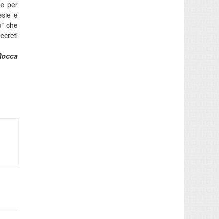
 e per
esie e
o” che
ecreti
Rocca