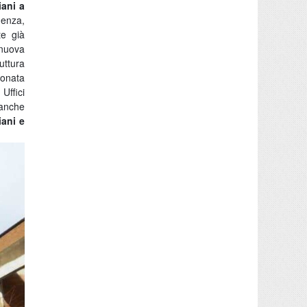
iani a
genza,
te già
 nuova
uttura
ionata
Uffici
 anche
iani e