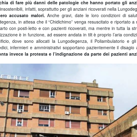
schia di fare più danni delle patologie che hanno portato gli anz
sostenibili, infatti, soprattutto per gli anziani ricoverati nella Lungode
bero accusato malori.
Anche gravi, date le loro condizioni di salu
egenza, in attesa che il “Chidichimo” venga resuscitato e riportato a
parto con posti-letto e con pazienti ricoverati, ma mentre in tutta la str
tizzazione è in funzione, ad essere andata in tilt è proprio l’aria condiz
dificio, dove sono allocati la Lungodegenza, il Poliambulatorio e gli 
ici, infermieri e amministrativi sopportano pazientemente il disagio
nta invece la protesta e l’indignazione da parte dei pazienti anz