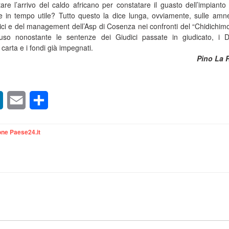
are l’arrivo del caldo africano per constatare il guasto dell’impianto
e in tempo utile? Tutto questo la dice lunga, ovviamente, sulle amn
rtici e del management dell’Asp di Cosenza nei confronti del “Chidichim
uso nonostante le sentenze dei Giudici passate in giudicato, i D
 carta e i fondi già impegnati.
Pino La 
sApp
LinkedIn
Email
Condividi
ne Paese24.it