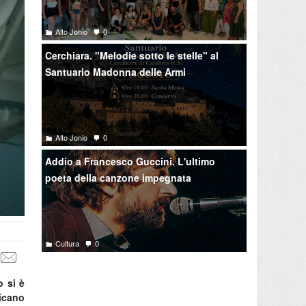
Alto Jonio
0
Cerchiara. "Melodie sotto le stelle" al
Santuario Madonna delle Armi
Alto Jonio
0
Addio a Francesco Guccini. L'ultimo
poeta della canzone impegnata
Cultura
0
o si è
ricano