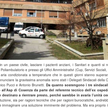
 in un paese civile, lasciare i pazienti anziani, i Sanitari e quanti si 
Poliambulatorio e presso gli Uffici Amministrativi (Cup, Servizi Sociali,
 aria condizionata a temperature che in questi giorni stanno supera
enunciare la gravissima anomalia sono stati i Delegati Sindacali della C
co Pucci e Antonio Brunetti.
Da quanto sostengono i tre sindacalis
 all’Asp di Cosenza da parte del referente tecnico dell’ex osped
destinato a rientrare presto, perché sarebbe in avaria l’unità ce
tituzione, sia per ragioni tecniche che per ragioni burocratiche, andreb
cile immaginare una soluzione imminente del problema. Ma era proprio i