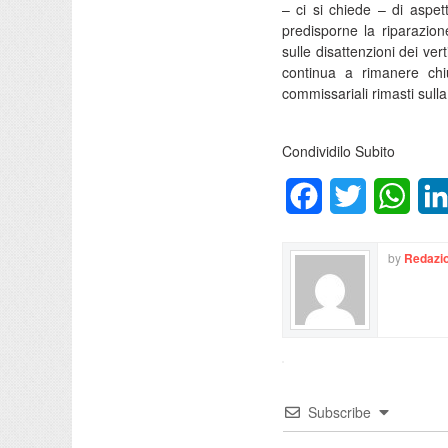
– ci si chiede – di aspett
predisporne la riparazion
sulle disattenzioni dei ve
continua a rimanere chi
commissariali rimasti sulla
Condividilo Subito
Facebook
Twitter
What
by
Redazio
Subscribe