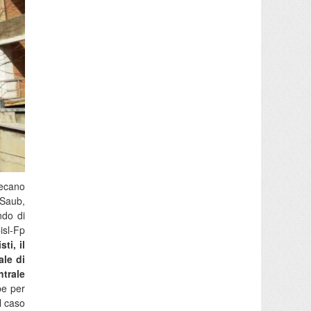
recano
 Saub,
ndo di
isl-Fp
ti, il
ale di
ntrale
be per
l caso