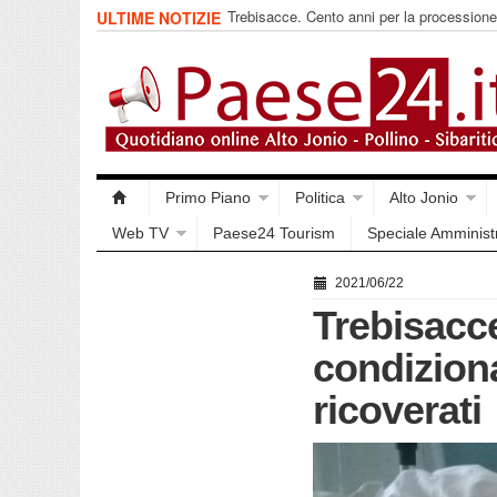
ULTIME NOTIZIE
Trebisacce. Chiude l’Emporio Solidale
Primo Piano
Politica
Alto Jonio
Web TV
Paese24 Tourism
Speciale Amminist
2021/06/22
Trebisacc
condizion
ricoverati