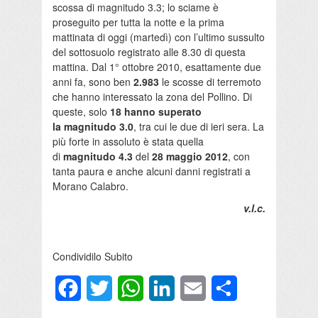
scossa di magnitudo 3.3; lo sciame è
proseguito per tutta la notte e la prima
mattinata di oggi (martedì) con l’ultimo sussulto
del sottosuolo registrato alle 8.30 di questa
mattina. Dal 1° ottobre 2010, esattamente due
anni fa, sono ben
2.983
le scosse di terremoto
che hanno interessato la zona del Pollino. Di
queste, solo
18 hanno superato
la
magnitudo 3.0
, tra cui le due di ieri sera. La
più forte in assoluto è stata quella
di
magnitudo 4.3
del
28 maggio 2012
, con
tanta paura e anche alcuni danni registrati a
Morano Calabro.
v.l.c.
Condividilo Subito
Facebook
Twitter
WhatsApp
LinkedIn
Email
Condividi