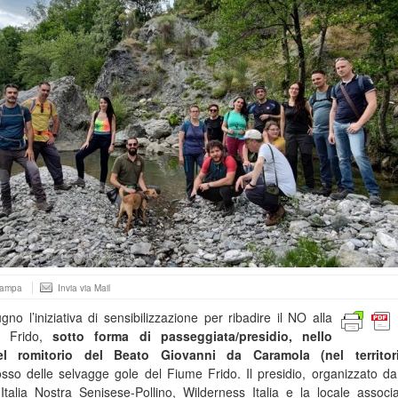
tampa
Invia via Mail
no l’iniziativa di sensibilizzazione per ribadire il NO alla
ul Frido,
sotto forma di passeggiata/presidio, nello
el romitorio del Beato Giovanni da Caramola (nel territor
osso delle selvagge gole del Fiume Frido. Il presidio, organizzato d
talia Nostra Senisese-Pollino, Wilderness Italia e la locale associ