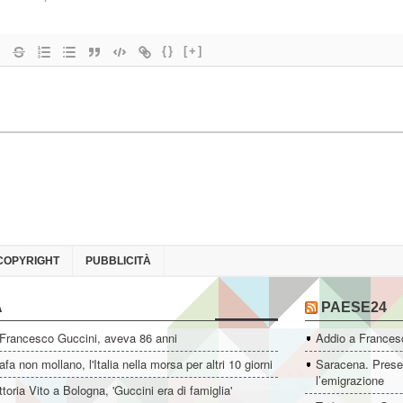
{}
[+]
COPYRIGHT
PUBBLICITÀ
A
PAESE24
 Francesco Guccini, aveva 86 anni
Addio a Francesc
fa non mollano, l'Italia nella morsa per altri 10 giorni
Saracena. Presen
l’emigrazione
ttoria Vito a Bologna, 'Guccini era di famiglia'