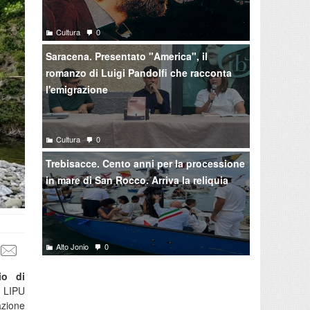
Cultura
0
Saracena. Presentato "America", il
romanzo di Luigi Pandolfi che racconta
l'emigrazione
Cultura
0
Trebisacce. Cento anni per la processione
in mare di San Rocco. Arriva la reliquia
Alto Jonio
0
io di
a LIPU
azione