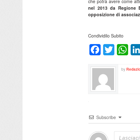
che potrà avere come attr
nel 2013 da Regione B
opposizione di associazi
Condividilo Subito
Facebook
Twitter
What
by
Redazio
Subscribe