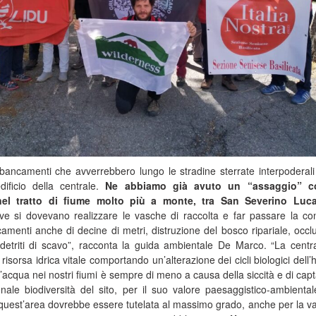
bancamenti che avverrebbero lungo le stradine sterrate interpoderali
edificio della centrale.
Ne abbiamo già avuto un “assaggio” c
nel tratto di fiume molto più a monte, tra San Severino Luc
ve si dovevano realizzare le vasche di raccolta e far passare la co
amenti anche di decine di metri, distruzione del bosco ripariale, occl
 detriti di scavo”, racconta la guida ambientale De Marco. “La cent
risorsa idrica vitale comportando un’alterazione dei cicli biologici dell’h
i l’acqua nei nostri fiumi è sempre di meno a causa della siccità e di capt
ionale biodiversità del sito, per il suo valore paesaggistico-ambienta
, quest’area dovrebbe essere tutelata al massimo grado, anche per la v