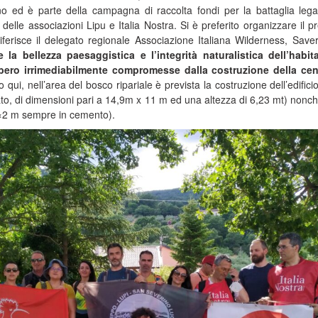
 ed è parte della campagna di raccolta fondi per la battaglia lega
 delle associazioni Lipu e Italia Nostra. Si è preferito organizzare il pr
riferisce il delegato regionale Associazione Italiana Wilderness, Save
 la bellezza paesaggistica e l’integrità naturalistica dell’habit
bero irrimediabilmente compromesse dalla costruzione della cen
 qui, nell’area del bosco ripariale è prevista la costruzione dell’edificio
to, di dimensioni pari a 14,9m x 11 m ed una altezza di 6,23 mt) nonc
 2×2 m sempre in cemento).