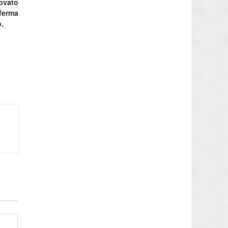
ovato
ferma
o.