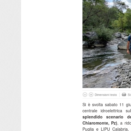
Dimensioni testo
S
Si è svolta sabato 11 giug
centrale idroelettrica s
splendido scenario d
Chiaromonte, Pz)
, a rid
Puglia e LIPU Calabria, I