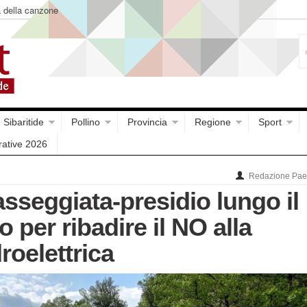
a della canzone
Sibaritide
Pollino
Provincia
Regione
Sport
rative 2026
Redazione Paes
asseggiata-presidio lungo il
o per ribadire il NO alla
roelettrica