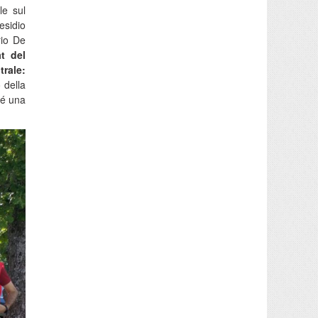
le sul
esidio
rio De
at del
trale:
 della
hé una