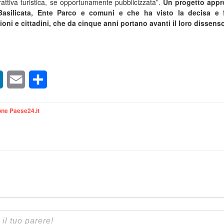
attiva turistica, se opportunamente pubblicizzata”.
Un progetto appr
asilicata, Ente Parco e comuni e che ha visto la decisa e 
oni e cittadini, che da cinque anni portano avanti il loro dissens
sApp
LinkedIn
Email
Condividi
ne Paese24.it