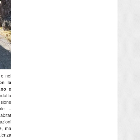
 e nel
on la
ano e
ndotta
usione
rale –
abitat
azioni
le, ma
alenza