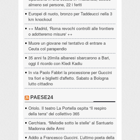
almeno sei persone, 22 i feriti
Europei di nuoto, bronzo per Taddeucci nella 3
km knockout
++ Madrid, 'Roma revochi controlli alle frontiere
o adotteremo misure' ++
Muore un giovane nel tentativo di entrare a
Ceuta col parapendio
35 anni fa 20mila albanesi sbarcarono a Bari,
oggi il ricordo con Kledi Kadiu
In via Paolo Fabbri la processione per Guccini
tra fiori e biglietti d'affetto. Sabato a Bologna
lutto cittadino
PAESE24
Oriolo. Il teatro La Portella ospita “Il respiro
della terra” del collettivo 365
Cerchiara. “Melodie sotto le stelle” al Santuario
Madonna delle Armi
Addio a Francesco Guccini. L’ultimo poeta della