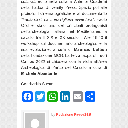
culturali
, edito nella collana Antenor Quaderni
della Padua University Press. Spazio poi alle
proiezioni cinematografiche e al documentario
“Paolo Orsi. La meravigliosa avventura
”. Paolo
Orsi è stato uno dei principali protagonisti
dell’archeologia italiana nel Mediterraneo a
cavallo fra il XIX e XX secolo. Alle 18:40 il
workshop sul documentario archeologico e la
sua evoluzione, a cura di
Maurizio Battisti
della Fondazione MCR. La terza tappa di Fuori
Campo 2022 si chiuderà con la visita all’Area
Archeologica di Parco del Cavallo a cura di
Michele Abastante
.
Condividilo Subito
Facebook
Twitter
WhatsApp
LinkedIn
Email
Condividi
by
Redazione Paese24.it