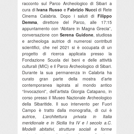
racconto sul Parco Archeologico di Sibari a
cura di
Ivana Russo
e
Fabrizio Nucci
di Rete
Cinema Calabria. Dopo i saluti di
Filippo
Demma
, direttore del Parco, alle 17:15
appuntamento con “Abitare in Magna Grecia”,
conversazione con
Serena Guidone
, studiosa
e archeologa autrice di numerosi contributi
scientifici, che nel 2021 si è occupata di un
progetto di ricerca applicata presso la
Fondazione Scuola dei beni e delle attività
culturali (MIC) e il Parco Archeologico di Sibari.
Durante la sua permanenza in Calabria ha
curato gran parte della mostra d’arte
contemporanea ispirata al mondo antico
“Invocazioni”, dell’artista Giorgia Catapano, in
corso presso il Museo Nazionale Archeologico
della Sibaritide. Il suo intervento per Fuori
Campo è tratto dalla monografia, di cui è
autrice,
L’architettura privata in Italia
meridionale e in Sicilia fra IV e I secolo a.C.
Modelli abitativi, strutture sociali e forme