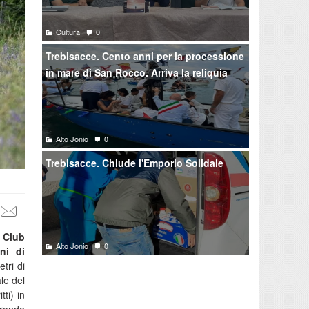
Cultura
0
Trebisacce. Cento anni per la processione
in mare di San Rocco. Arriva la reliquia
Alto Jonio
0
Trebisacce. Chiude l'Emporio Solidale
c Club
Alto Jonio
0
ni di
tri di
le del
ti) in