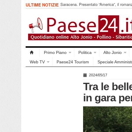
Saracena. Presentato “America”, il romanz
ULTIME NOTIZIE
racconta l’emigrazione
Primo Piano
Politica
Alto Jonio
Web TV
Paese24 Tourism
Speciale Amminist
2024/05/17
Tra le bel
in gara pe