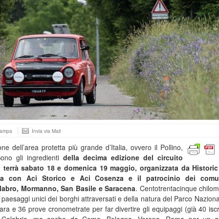
tampa
Invia via Mail
ne dell’area protetta più grande d’Italia, ovvero il Pollino,
ono gli ingredienti
della decima edizione del circuito
i terrà sabato 18 e domenica 19 maggio, organizzata da Histori
ergia con Aci Storico e Aci Cosenza e il patrocinio dei comu
alabro, Mormanno, San Basile e Saracena
. Centotrentacinque chilome
i paesaggi unici dei borghi attraversati e della natura del Parco Naziona
ara e 36 prove cronometrate per far divertire gli equipaggi (già 40 iscrit