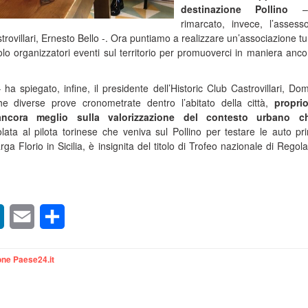
destinazione Pollino
–
rimarcato, invece, l’assess
rovillari, Ernesto Bello -. Ora puntiamo a realizzare un’associazione tur
lo organizzatori eventi sul territorio per promuoverci in maniera anco
a spiegato, infine, il presidente dell’Historic Club Castrovillari, Do
 diverse prove cronometrate dentro l’abitato della città,
propri
 ancora meglio sulla valorizzazione del contesto urbano c
tolata al pilota torinese che veniva sul Pollino per testare le auto pr
rga Florio in Sicilia, è insignita del titolo di Trofeo nazionale di Regola
sApp
LinkedIn
Email
Condividi
ne Paese24.it