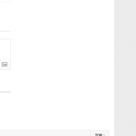
TOP
↑