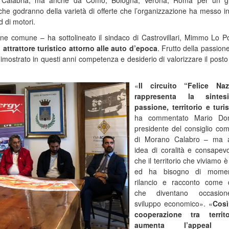
ella Calabria, ma anche da Como, Bologna, Verona, Roma per un 
che godranno della varietà di offerte che l’organizzazione ha messo in
 di motori.
e comune – ha sottolineato il sindaco di Castrovillari, Mimmo Lo Po
attrattore turistico attorno alle auto d’epoca
. Frutto della passione
mostrato in questi anni competenza e desiderio di valorizzare il posto 
«
Il circuito “Felice Naz
rappresenta la sinte
passione, territorio e tur
ha commentato Mario Don
presidente del consiglio co
di Morano Calabro – ma 
idea di coralità e consapev
che il territorio che viviamo 
ed ha bisogno di momen
rilancio e racconto come 
che diventano occasio
sviluppo economico». «
Così
cooperazione tra territ
aumenta l’appeal d