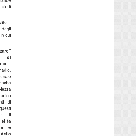
grande
 piedi
lito –
 degli
in cui
zaro”
si di
ismo
–
adio,
munale
anche
olezza
è unico
ti di
questi
ne di
 si fa
ori e
ella