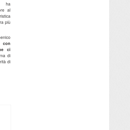
 ha
ore al
istica
ra più
menico
o con
he ci
ima di
rità di