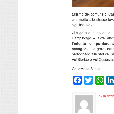
turismo del comune di Cast
che metta allo stesso tavo
significativa».
«La gara di quest’anno – h
Campilongo – avrà anche
l’intento di puntare
accoglie
». La gara, inti
partecipare alla storica Ta
Aci Storico e Aci Cosenza.
Condividilo Subito
Facebook
Twitter
What
by
Redazio