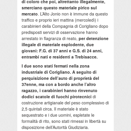
di coloro che poi, altrettanto illegalmente,
smerciano questo materiale pirico sul
mercato
. L’Alto Jonio non è immune da questo
traffico e proprio ieri mattina (mercoledì) i
carabinieri della Compagnia di Corigliano dopo
predisposti servizi di osservazione hanno
arrestato in flagranza di reato,
per detenzione
illegale di materiale esplodente, due
giovani: F.G. di 37 anni e G.S. di 24 anni,
entrambi nati e residenti a Trebisacce.
I due sono stati fermati nella zona
industriale di Corigliano. A seguito di
perquisizione dell’auto di proprietà del
37enne, ma con a bordo anche l’altro
ragazzo, i carabinieri hanno rinvenuto
dodici scatole di fuochi pirotecnici
di
costruzione artigianale del peso complessivo di
2,5 quintali circa. Il materiale è stato
sequestrato e i due uomini, espletate le
formalità di rito, sono stati rimessi in libertà su
disposizione dell’Autorità Giudiziaria.