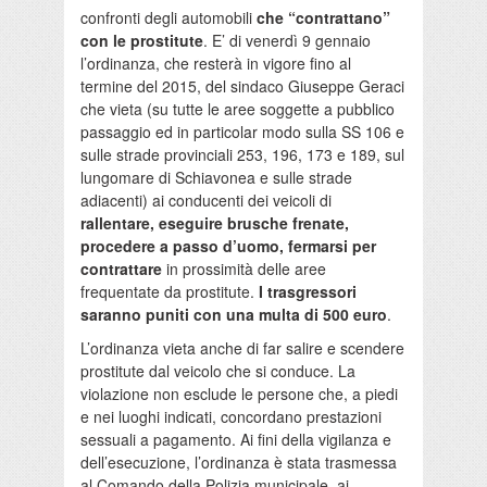
confronti degli automobili
che “contrattano”
con le prostitute
. E’ di venerdì 9 gennaio
l’ordinanza, che resterà in vigore fino al
termine del 2015, del sindaco Giuseppe Geraci
che vieta (su tutte le aree soggette a pubblico
passaggio ed in particolar modo sulla SS 106 e
sulle strade provinciali 253, 196, 173 e 189, sul
lungomare di Schiavonea e sulle strade
adiacenti) ai conducenti dei veicoli di
rallentare, eseguire brusche frenate,
procedere a passo d’uomo, fermarsi per
contrattare
in prossimità delle aree
frequentate da prostitute.
I trasgressori
saranno puniti con una multa di 500 euro
.
L’ordinanza vieta anche di far salire e scendere
prostitute dal veicolo che si conduce. La
violazione non esclude le persone che, a piedi
e nei luoghi indicati, concordano prestazioni
sessuali a pagamento. Ai fini della vigilanza e
dell’esecuzione, l’ordinanza è stata trasmessa
al Comando della Polizia municipale, ai