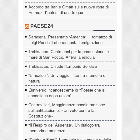
Accordo tra Iran e Oman sulle nuove rotte di
Hormuz, l'ipotesi di una tregua
PAESE24
Saracena. Presentato “America”, il romanzo di
Luigi Pandolfi che racconta l’emigrazione
Trebisacce. Cento anni per la processione in
mare di San Rocco. Arriva la reliquia
Trebisacce. Chiude l’Emporio Solidale
“Emozioni”. Un viaggio lirico tra memoria e
natura
L’universo incandescente di “Poesie che si
cancellano dopo un’ora”
Castrovillari, Maggioranza boccia mozione
sull’antifascismo. «Un voto contro la
Costituzione»
“Il Respiro dell’Assenza”. Un dialogo tra
memoria e presenza
“Dentro e Fuori”. L’armonia delle parole e della