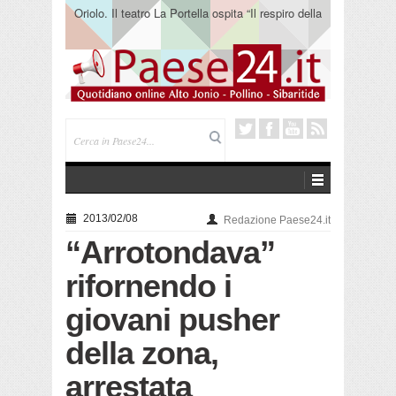
Oriolo. Il teatro La Portella ospita “Il respiro della
terra” del collettivo 365
2013/02/08
Redazione Paese24.it
“Arrotondava”
rifornendo i
giovani pusher
della zona,
arrestata